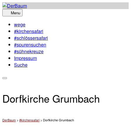
Skip
to
Menu
content
wege
#kirchensafari
#schlössersafari
#spurensuchen
#sühnekreuze
Impressum
Suche
Dorfkirche Grumbach
DerBaum
>
#kirchensafari
>
Dorfkirche Grumbach