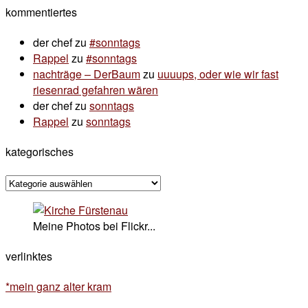
kommentiertes
der chef
zu
#sonntags
Rappel
zu
#sonntags
nachträge – DerBaum
zu
uuuups, oder wie wir fast
riesenrad gefahren wären
der chef
zu
sonntags
Rappel
zu
sonntags
kategorisches
kategorisches
Meine Photos bei Flickr...
verlinktes
*mein ganz alter kram