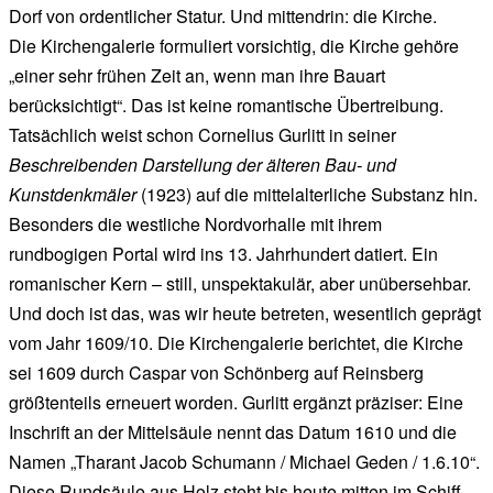
Dorf von ordentlicher Statur. Und mittendrin: die Kirche.
Die Kirchengalerie formuliert vorsichtig, die Kirche gehöre
„einer sehr frühen Zeit an, wenn man ihre Bauart
berücksichtigt“. Das ist keine romantische Übertreibung.
Tatsächlich weist schon Cornelius Gurlitt in seiner
Beschreibenden Darstellung der älteren Bau- und
Kunstdenkmäler
(1923) auf die mittelalterliche Substanz hin.
Besonders die westliche Nordvorhalle mit ihrem
rundbogigen Portal wird ins 13. Jahrhundert datiert. Ein
romanischer Kern – still, unspektakulär, aber unübersehbar.
Und doch ist das, was wir heute betreten, wesentlich geprägt
vom Jahr 1609/10. Die Kirchengalerie berichtet, die Kirche
sei 1609 durch Caspar von Schönberg auf Reinsberg
größtenteils erneuert worden. Gurlitt ergänzt präziser: Eine
Inschrift an der Mittelsäule nennt das Datum 1610 und die
Namen „Tharant Jacob Schumann / Michael Geden / 1.6.10“.
Diese Rundsäule aus Holz steht bis heute mitten im Schiff