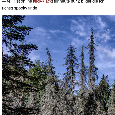
— teil I ist online
klick-klack
! für heute nur 2 bilder die ich
richtig spooky finde