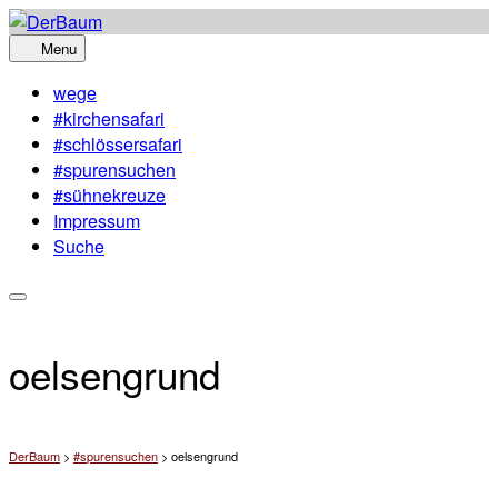
Skip
to
Menu
content
wege
#kirchensafari
#schlössersafari
#spurensuchen
#sühnekreuze
Impressum
Suche
oelsengrund
DerBaum
>
#spurensuchen
>
oelsengrund