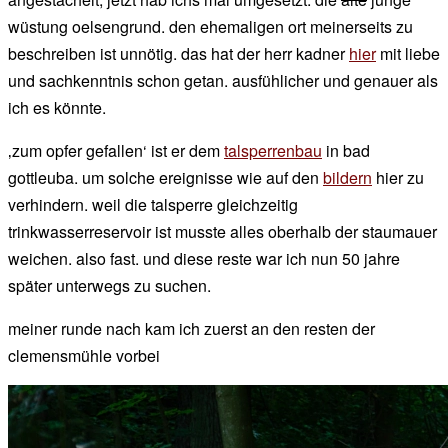
wüstung oelsengrund. den ehemaligen ort meinerseits zu
beschreiben ist unnötig. das hat der herr kadner
hier
mit liebe
und sachkenntnis schon getan. ausfühlicher und genauer als
ich es könnte.
‚zum opfer gefallen‘ ist er dem
talsperrenbau
in bad
gottleuba. um solche ereignisse wie auf den
bildern
hier zu
verhindern. weil die talsperre gleichzeitig
trinkwasserreservoir ist musste alles oberhalb der staumauer
weichen. also fast. und diese reste war ich nun 50 jahre
später unterwegs zu suchen.
meiner runde nach kam ich zuerst an den resten der
clemensmühle vorbei