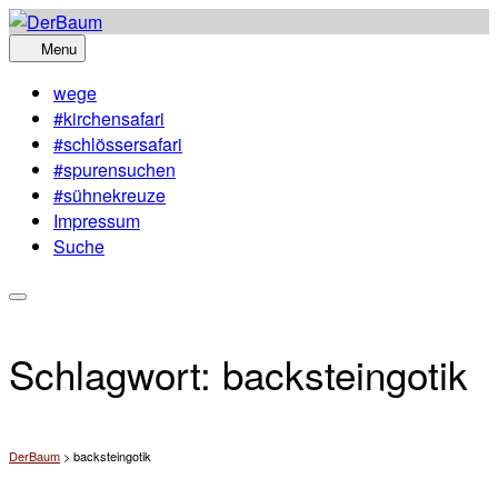
Skip
to
Menu
content
wege
#kirchensafari
#schlössersafari
#spurensuchen
#sühnekreuze
Impressum
Suche
Schlagwort:
backsteingotik
DerBaum
>
backsteingotik