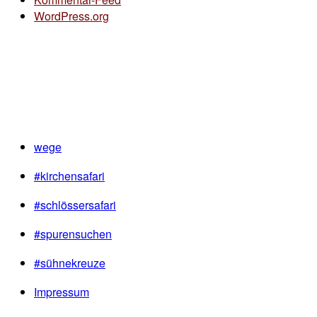
WordPress.org
wege
#kirchensafari
#schlössersafari
#spurensuchen
#sühnekreuze
Impressum