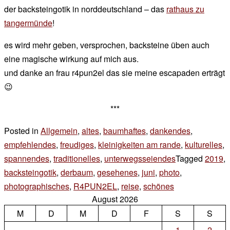
der backsteingotik in norddeutschland – das
rathaus zu
tangermünde
!
es wird mehr geben, versprochen, backsteine üben auch
eine magische wirkung auf mich aus.
und danke an frau r4pun2el das sie meine escapaden erträgt
😉
***
Posted in
Allgemein
,
altes
,
baumhaftes
,
dankendes
,
empfehlendes
,
freudiges
,
kleinigkeiten am rande
,
kulturelles
,
spannendes
,
traditionelles
,
unterwegsseiendes
Tagged
2019
,
backsteingotik
,
derbaum
,
gesehenes
,
juni
,
photo
,
photographisches
,
R4PUN2EL
,
reise
,
schönes
2 Kommentare
August 2026
zu
M
D
M
D
F
sonntags
S
S
die
1
2