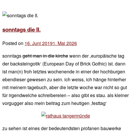
sonntags die II.
Posted on
16. Juni 2019
1. Mai 2026
by
der
sonntags
geht man in die kirche
wenn der ‚europäische tag
chef
der backsteingotik‘ (European Day of Brick Gothic) ist. dann
ist man(n) froh letztes wochenende in einer der hochburgen
ebendieser gewesen zu sein. ich weiss, ich hänge hinterher
mit meinem tagebuch, aber die letzte woche war nicht so gut
für irgendwelche schreibereien – also gibt es stau. als kleiner
vorgugger also mein beitrag zum heutigen ‚festtag‘
zu sehen ist eines der bedeutendsten profanen bauwerke