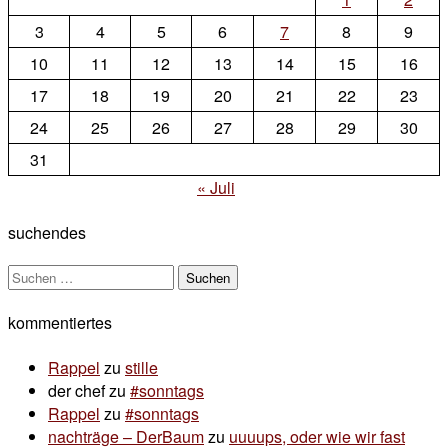
II.
3
4
5
6
7
8
9
10
11
12
13
14
15
16
17
18
19
20
21
22
23
24
25
26
27
28
29
30
31
« Juli
suchendes
Suchen
nach:
kommentiertes
Rappel
zu
stille
der chef
zu
#sonntags
Rappel
zu
#sonntags
nachträge – DerBaum
zu
uuuups, oder wie wir fast