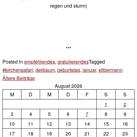
regen und sturm)
***
Posted in
empfehlendes
,
gratulierendes
Tagged
#kirchensafari
,
derbaum
,
geburtstag
,
januar
,
silbermann
1
Beitragsnavigation
Ältere Beiträge
Komme
August 2026
zu
M
D
M
D
F
S
sonnt
S
1
2
3
4
5
6
7
8
9
10
11
12
13
14
15
16
17
18
19
20
21
22
23