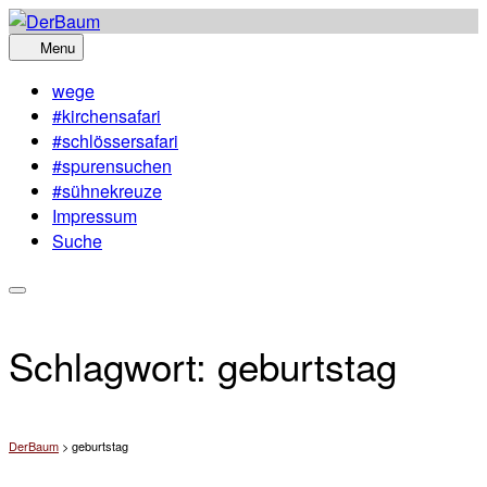
Skip
to
Menu
content
wege
#kirchensafari
#schlössersafari
#spurensuchen
#sühnekreuze
Impressum
Suche
Schlagwort:
geburtstag
DerBaum
>
geburtstag