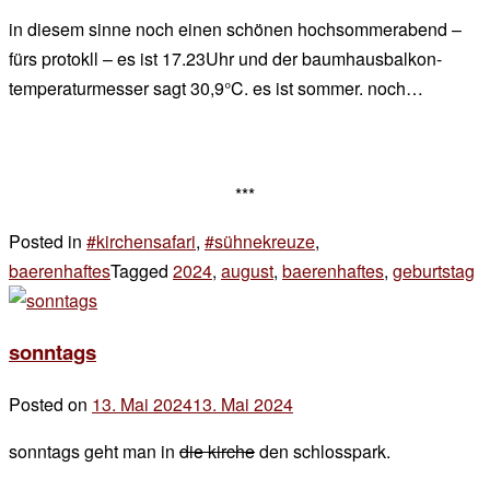
in diesem sinne noch einen schönen hochsommerabend –
fürs protokll – es ist 17.23Uhr und der baumhausbalkon-
temperaturmesser sagt 30,9°C. es ist sommer. noch…
***
Posted in
#kirchensafari
,
#sühnekreuze
,
baerenhaftes
Tagged
2024
,
august
,
baerenhaftes
,
geburtstag
4
z
1
sonntags
J
Posted on
13. Mai 2024
13. Mai 2024
by
der
sonntags geht man in
die kirche
den schlosspark.
chef