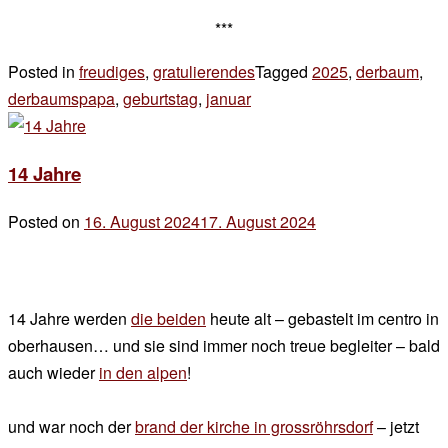
***
Posted in
freudiges
,
gratulierendes
Tagged
2025
,
derbaum
,
derbaumspapa
,
geburtstag
,
januar
11 Kommentare
zu
hebbie
14 Jahre
geburtstag!
Posted on
16. August 2024
17. August 2024
by
der
chef
14 Jahre werden
die beiden
heute alt – gebastelt im centro in
oberhausen… und sie sind immer noch treue begleiter – bald
auch wieder
in den alpen
!
und war noch der
brand der kirche in grossröhrsdorf
– jetzt