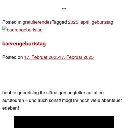
***
Posted in
gratulierendes
Tagged
2025
,
april
,
geburtstag
5 Komm
zu
*
baerengeburtstag
Posted on
17. Februar 2025
17. Februar 2025
by
der
chef
hebbie geburtstag ihr ständigen begleiter auf allen
aututouren – und auch sonst! mögt ihr noch viele abenteuer
erleben!