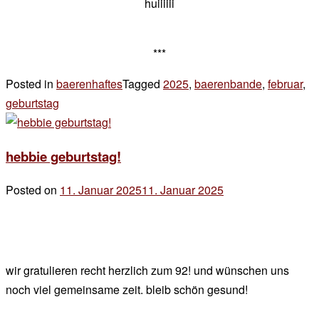
huiiiiii
***
Posted in
baerenhaftes
Tagged
2025
,
baerenbande
,
februar
,
geburtstag
2 Kommentare
zu
baerengeburtstag
hebbie geburtstag!
Posted on
11. Januar 2025
11. Januar 2025
by
der
chef
wir gratulieren recht herzlich zum 92! und wünschen uns
noch viel gemeinsame zeit. bleib schön gesund!