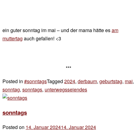
ein guter sonntag im mai – und der mama hätte es
am
muttertag
auch gefallen! <3
***
Posted in
#sonntags
Tagged
2024
,
derbaum
,
geburtstag
,
mai
,
sonntag
,
sonntags
,
unterwegsseiendes
2 Kommentare
zu
sonntags
sonntags
Posted on
14. Januar 2024
14. Januar 2024
by
der