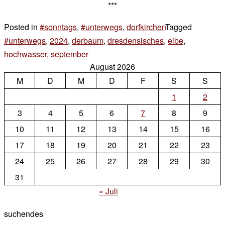
***
Posted in
#sonntags
,
#unterwegs
,
dorfkirchen
Tagged
#unterwegs
,
2024
,
derbaum
,
dresdensisches
,
elbe
,
hochwasser
,
september
2 Kommentare
August 2026
zu
M
D
M
sonntags
D
F
S
S
1
2
3
4
5
6
7
8
9
10
11
12
13
14
15
16
17
18
19
20
21
22
23
24
25
26
27
28
29
30
31
« Juli
suchendes