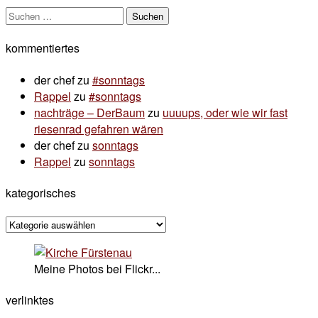
Suchen
nach:
kommentiertes
der chef
zu
#sonntags
Rappel
zu
#sonntags
nachträge – DerBaum
zu
uuuups, oder wie wir fast
riesenrad gefahren wären
der chef
zu
sonntags
Rappel
zu
sonntags
kategorisches
kategorisches
Meine Photos bei Flickr...
verlinktes