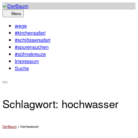
Skip
to
Menu
content
wege
#kirchensafari
#schlössersafari
#spurensuchen
#sühnekreuze
Impressum
Suche
Schlagwort:
hochwasser
DerBaum
>
hochwasser