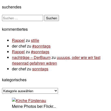
suchendes
Suchen
nach:
kommentiertes
Rappel
zu
stille
der chef
zu
#sonntags
Rappel
zu
#sonntags
nachträge – DerBaum
zu
uuuups, oder wie wir fast
riesenrad gefahren wären
der chef
zu
sonntags
kategorisches
kategorisches
Meine Photos bei Flickr...