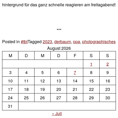
hintergrund für das ganz schnelle reagieren am freitagabend!
***
Posted in
#tbt
Tagged
2023
,
derbaum
,
opa
,
photographisches
4
August 2026
z
M
D
M
D
F
S
S
1
–
1
2
1
3
4
5
6
7
8
9
–
10
11
12
13
14
15
16
6
17
18
19
20
21
22
23
24
25
26
27
28
29
30
31
« Juli