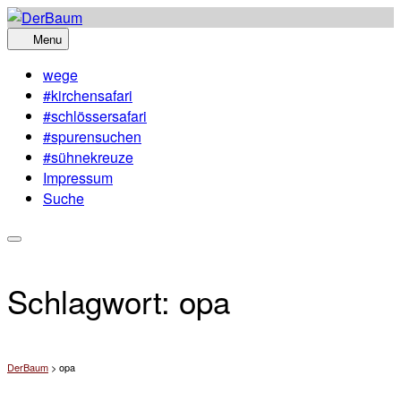
Skip
to
Menu
content
wege
#kirchensafari
#schlössersafari
#spurensuchen
#sühnekreuze
Impressum
Suche
Schlagwort:
opa
DerBaum
>
opa