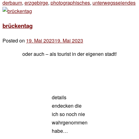
derbaum
,
erzgebirge
,
photographisches
,
unterwegsseiendes
1
z
8
brückentag
Posted on
19. Mai 2023
19. Mai 2023
by
der
oder auch – als tourist in der eigenen stadt!
chef
details
endecken die
ich so noch nie
wahrgenommen
habe…