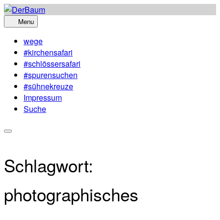
Skip
to
Menu
content
wege
#kirchensafari
#schlössersafari
#spurensuchen
#sühnekreuze
Impressum
Suche
Schlagwort:
photographisches