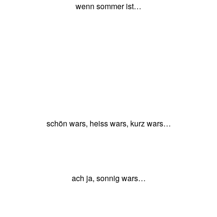
6
wenn sommer ist…
chef
schön wars, heiss wars, kurz wars…
ach ja, sonnig wars…