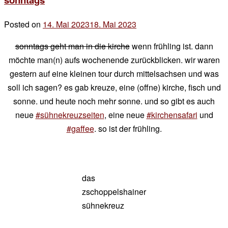
Posted on
14. Mai 2023
18. Mai 2023
by
der
sonntags geht man in die kirche
wenn frühling ist. dann
chef
möchte man(n) aufs wochenende zurückblicken. wir waren
gestern auf eine kleinen tour durch mittelsachsen und was
soll ich sagen? es gab kreuze, eine (offne) kirche, fisch und
sonne. und heute noch mehr sonne. und so gibt es auch
neue
#sühnekreuzseiten
, eine neue
#kirchensafari
und
#gaffee
. so ist der frühling.
das
zschoppelshainer
sühnekreuz