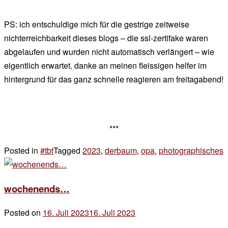
PS: ich entschuldige mich für die gestrige zeitweise
nichterreichbarkeit dieses blogs – die ssl-zertifake waren
abgelaufen und wurden nicht automatisch verlängert – wie
eigentlich erwartet. danke an meinen fleissigen helfer im
hintergrund für das ganz schnelle reagieren am freitagabend!
***
Posted in
#tbt
Tagged
2023
,
derbaum
,
opa
,
photographisches
4
z
1
wochenends…
–
1
Posted on
16. Juli 2023
16. Juli 2023
by
–
der