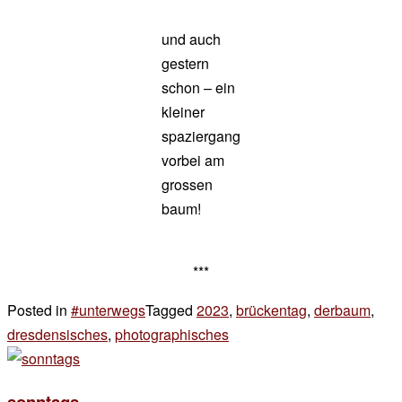
und auch
gestern
schon – ein
kleiner
spaziergang
vorbei am
grossen
baum!
***
Posted in
#unterwegs
Tagged
2023
,
brückentag
,
derbaum
,
dresdensisches
,
photographisches
3 Kommentare
zu
brückentag
sonntags