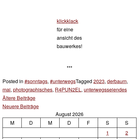
klickklack
für eine
ansicht des
bauwerkes!
***
Posted in
#sonntags
,
#unterwegs
Tagged
2023
,
derbaum
,
mai
,
photographisches
,
R4PUN2EL
,
unterwegsseiendes
7 Ko
zu
Beitragsnavigation
Ältere Beiträge
sonn
Neuere Beiträge
August 2026
M
D
M
D
F
S
S
1
2