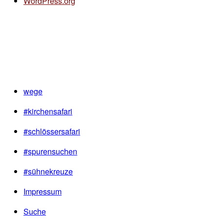
WordPress.org
wege
#kirchensafari
#schlössersafari
#spurensuchen
#sühnekreuze
Impressum
Suche