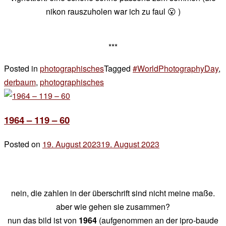
nikon rauszuholen war ich zu faul 😮 )
***
Posted in
photographisches
Tagged
#WorldPhotographyDay
,
derbaum
,
photographisches
1
Kommentar
zu
1964 – 119 – 60
#WorldPhotographyDay
Posted on
19. August 2023
19. August 2023
by
der
chef
nein, die zahlen in der überschrift sind nicht meine maße.
aber wie gehen sie zusammen?
nun das bild ist von
1964
(aufgenommen an der ipro-baude