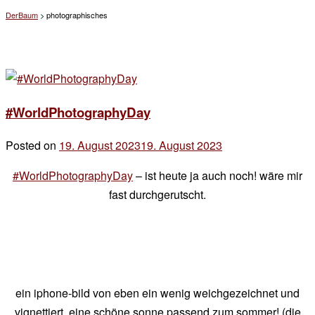
DerBaum
>
photographisches
#WorldPhotographyDay
Posted on
19. August 2023
19. August 2023
by
der
#WorldPhotographyDay
– ist heute ja auch noch! wäre mir
chef
fast durchgerutscht.
ein iphone-bild von eben ein wenig weichgezeichnet und
vignettiert. eine schöne sonne passend zum sommer! (die