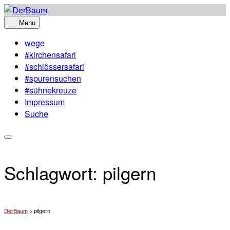
Skip
to
Menu
content
wege
#kirchensafari
#schlössersafari
#spurensuchen
#sühnekreuze
Impressum
Suche
Schlagwort:
pilgern
DerBaum
>
pilgern