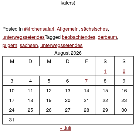
katers)
Posted in
#kirchensafari
,
Allgemein
,
sächsisches
,
unterwegsseiendes
Tagged
beobachtendes
,
derbaum
,
pilgern
,
sachsen
,
unterwegsseiendes
4 Kommentare
August 2026
zu
M
D
M
D
sonntags
F
S
S
1
2
3
4
5
6
7
8
9
10
11
12
13
14
15
16
17
18
19
20
21
22
23
24
25
26
27
28
29
30
31
« Juli