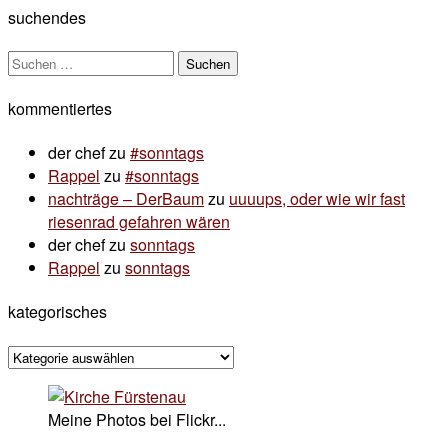
suchendes
Suchen
nach:
kommentiertes
der chef
zu
#sonntags
Rappel
zu
#sonntags
nachträge – DerBaum
zu
uuuups, oder wie wir fast
riesenrad gefahren wären
der chef
zu
sonntags
Rappel
zu
sonntags
kategorisches
kategorisches
Meine Photos bei Flickr...