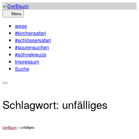
Skip
to
Menu
content
wege
#kirchensafari
#schlössersafari
#spurensuchen
#sühnekreuze
Impressum
Suche
Schlagwort:
unfälliges
DerBaum
>
unfälliges