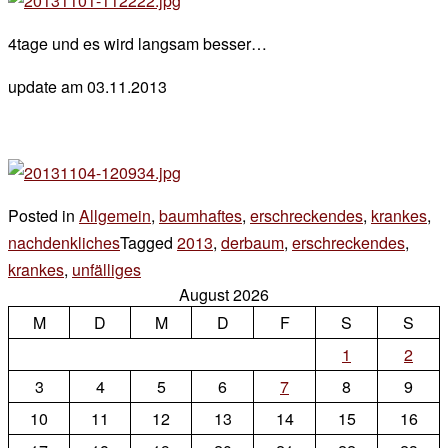
4tage und es wird langsam besser…
update am 03.11.2013
Posted in
Allgemein
,
baumhaftes
,
erschreckendes
,
krankes
,
nachdenkliches
Tagged
2013
,
derbaum
,
erschreckendes
,
krankes
,
unfälliges
11 Kommentare
August 2026
zu
M
D
es
M
D
F
S
S
1
2
3
4
5
6
7
8
9
10
11
12
13
14
15
16