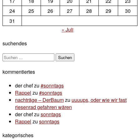
17
18
19
20
21
22
23
24
25
26
27
28
29
30
31
« Juli
suchendes
Suchen
nach:
kommentiertes
der chef
zu
#sonntags
Rappel
zu
#sonntags
nachträge – DerBaum
zu
uuuups, oder wie wir fast
riesenrad gefahren wären
der chef
zu
sonntags
Rappel
zu
sonntags
kategorisches