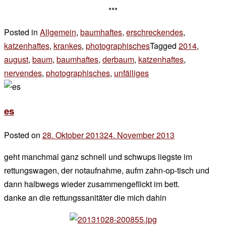
***
Posted in
Allgemein
,
baumhaftes
,
erschreckendes
,
katzenhaftes
,
krankes
,
photographisches
Tagged
2014
,
august
,
baum
,
baumhaftes
,
derbaum
,
katzenhaftes
,
nervendes
,
photographisches
,
unfälliges
8 Kommentare
zu
wir
es
haben
da
Posted on
28. Oktober 2013
24. November 2013
by
der
geht manchmal ganz schnell und schwups liegste im
chef
rettungswagen, der notaufnahme, aufm zahn-op-tisch und
dann halbwegs wieder zusammengeflickt im bett.
danke an die rettungssanitäter die mich dahin