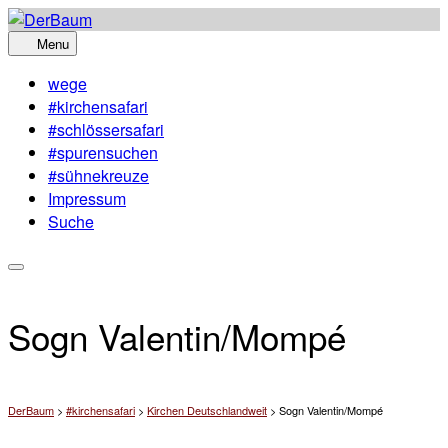
Skip
to
Menu
content
wege
#kirchensafari
#schlössersafari
#spurensuchen
#sühnekreuze
Impressum
Suche
Sogn Valentin/Mompé
DerBaum
>
#kirchensafari
>
Kirchen Deutschlandweit
>
Sogn Valentin/Mompé