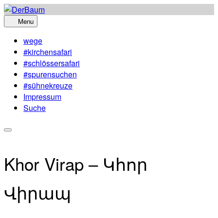
Skip
to
Menu
content
wege
#kirchensafari
#schlössersafari
#spurensuchen
#sühnekreuze
Impressum
Suche
Khor Virap – Կհոր
Վիրապ