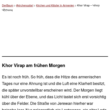
DerBaum
>
#kirchensafari
>
Kirchen und Klöster in Armenien
>
Khor Virap – Կհոր
Վիրապ
Khor Virap am frühen Morgen
Es ist noch früh. So früh, dass die Hitze des armenischen
Tages nur eine Ahnung ist und die Luft eine Klarheit besitzt,
die später unvorstellbar erscheinen wird. Der Morgen liegt
kühl über der Ebene, und das Licht tastet sich erst vorsichtig
über die Felder. Die Straße von Jerewan hierher war
beinahe leer. Nur gelegentlich ein Lastwagen, ein alter Lada,