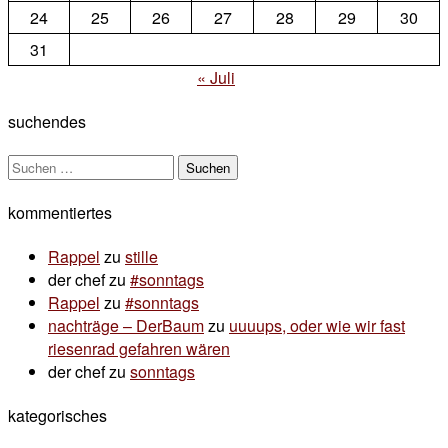
24
25
26
27
28
29
30
31
« Juli
suchendes
Suchen
nach:
kommentiertes
Rappel
zu
stille
der chef
zu
#sonntags
Rappel
zu
#sonntags
nachträge – DerBaum
zu
uuuups, oder wie wir fast
riesenrad gefahren wären
der chef
zu
sonntags
kategorisches