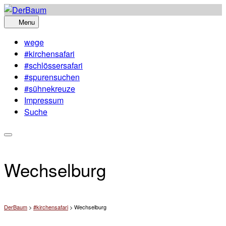
Skip
to
Menu
content
wege
#kirchensafari
#schlössersafari
#spurensuchen
#sühnekreuze
Impressum
Suche
Wechselburg
DerBaum
>
#kirchensafari
>
Wechselburg