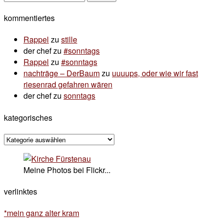
nach:
kommentiertes
Rappel
zu
stille
der chef
zu
#sonntags
Rappel
zu
#sonntags
nachträge – DerBaum
zu
uuuups, oder wie wir fast
riesenrad gefahren wären
der chef
zu
sonntags
kategorisches
kategorisches
Meine Photos bei Flickr...
verlinktes
*mein ganz alter kram