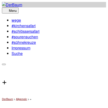
Skip
to
Menu
content
wege
#kirchensafari
#schlössersafari
#spurensuchen
#sühnekreuze
Impressum
Suche
+
DerBaum
>
Allgemein
>
+