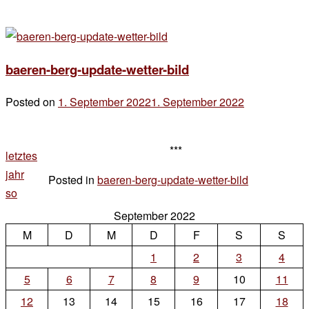
baeren-berg-update-wetter-bild
Posted on
1. September 2022
1. September 2022
by
der
chef
***
letztes
jahr
Posted in
baeren-berg-update-wetter-bild
Leave
so
a
September 2022
Comment
M
D
M
D
F
S
on
S
baeren-
1
2
3
4
berg-
5
6
7
8
9
10
11
update-
12
13
14
15
16
17
18