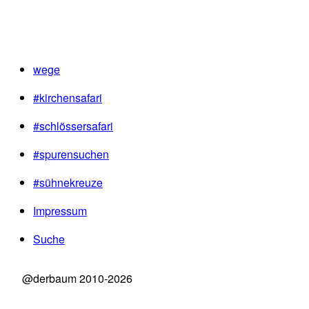
wege
#kirchensafari
#schlössersafari
#spurensuchen
#sühnekreuze
Impressum
Suche
@derbaum 2010-2026