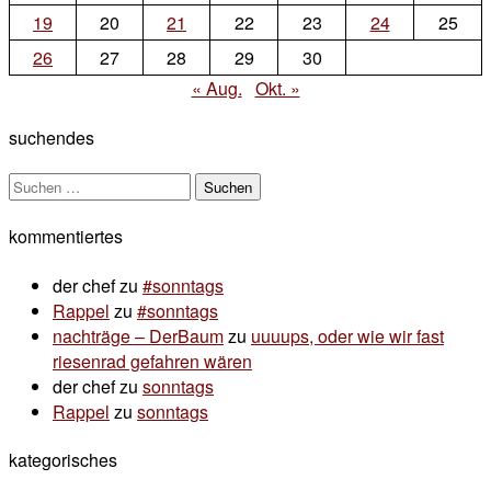
wetter-
19
20
21
22
23
24
25
bild
26
27
28
29
30
« Aug.
Okt. »
suchendes
Suchen
nach:
kommentiertes
der chef
zu
#sonntags
Rappel
zu
#sonntags
nachträge – DerBaum
zu
uuuups, oder wie wir fast
riesenrad gefahren wären
der chef
zu
sonntags
Rappel
zu
sonntags
kategorisches