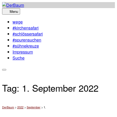
Skip
to
Menu
content
wege
#kirchensafari
#schlössersafari
#spurensuchen
#sühnekreuze
Impressum
Suche
Tag:
1. September 2022
DerBaum
>
2022
>
September
>
1.