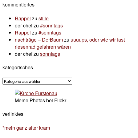
kommentiertes
Rappel
zu
stille
der chef
zu
#sonntags
Rappel
zu
#sonntags
nachträge – DerBaum
zu
uuuups, oder wie wir fast
riesenrad gefahren wären
der chef
zu
sonntags
kategorisches
kategorisches
Meine Photos bei Flickr...
verlinktes
*mein ganz alter kram