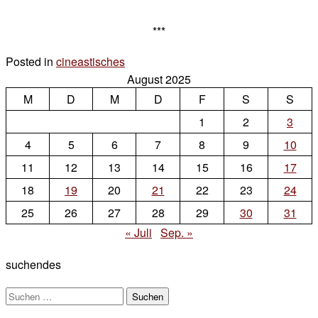
***
Posted in
cineastisches
5 Kommentare
August 2025
zu
M
D
M
nur
D
F
S
S
im
1
2
3
kino
4
5
6
7
8
9
10
11
12
13
14
15
16
17
18
19
20
21
22
23
24
25
26
27
28
29
30
31
« Juli
Sep. »
suchendes
Suchen
nach: