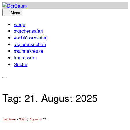
Skip
to
Menu
content
wege
#kirchensafari
#schlössersafari
#spurensuchen
#sühnekreuze
Impressum
Suche
Tag:
21. August 2025
DerBaum
>
2025
>
August
>
21.