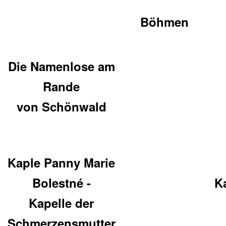
Böhmen
Die Namenlose am
Rande
von Schönwald
Kaple Panny Marie
Bolestné -
Ka
Kapelle der
Schmerzensmutter