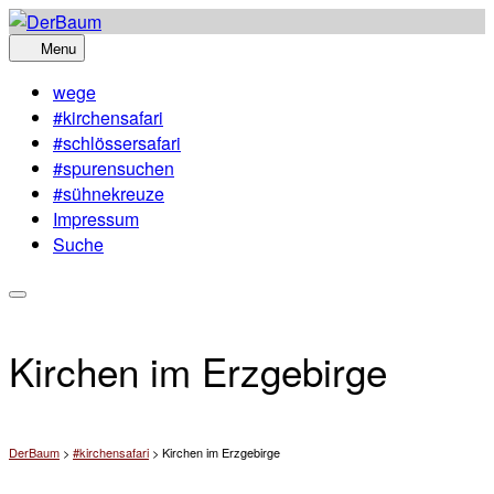
Skip
to
Menu
content
wege
#kirchensafari
#schlössersafari
#spurensuchen
#sühnekreuze
Impressum
Suche
Kirchen im Erzgebirge
DerBaum
>
#kirchensafari
>
Kirchen im Erzgebirge