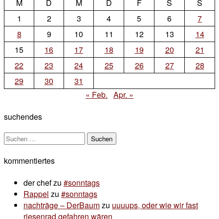
M
D
M
D
F
S
S
Comment
on
1
2
3
4
5
6
7
20.03.2006
8
9
10
11
12
13
14
15
16
17
18
19
20
21
22
23
24
25
26
27
28
29
30
31
« Feb.
Apr. »
suchendes
Suchen
nach:
kommentiertes
der chef
zu
#sonntags
Rappel
zu
#sonntags
nachträge – DerBaum
zu
uuuups, oder wie wir fast
riesenrad gefahren wären