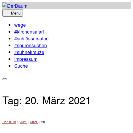
Skip
to
Menu
content
wege
#kirchensafari
#schlössersafari
#spurensuchen
#sühnekreuze
Impressum
Suche
Tag:
20. März 2021
DerBaum
>
2021
>
März
>
20.