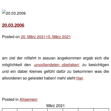
20.03.2006
Posted on
20. März 2021
15. März 2021
by
der
chef
am ziel der nilfahrt in assuan angekommen ergab sich die
möglichkeit den
‚unvollendeten obelisken‘
zu besichtigen
und ein dabei kleines gefühl dafür zu bekommen was die
altvorderen so geleistet haben! mehr steht
hier
.
Posted in
Allgemein
Leave
März 2021
a