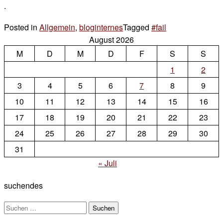
.
Posted in
Allgemein
,
bloginternes
Tagged
#fail
3 Kommentare
August 2026
zu
M
D
M
D
F
vorsicht
S
S
1
2
3
4
5
6
7
8
9
10
11
12
13
14
15
16
17
18
19
20
21
22
23
24
25
26
27
28
29
30
31
« Juli
suchendes
Suchen
nach: