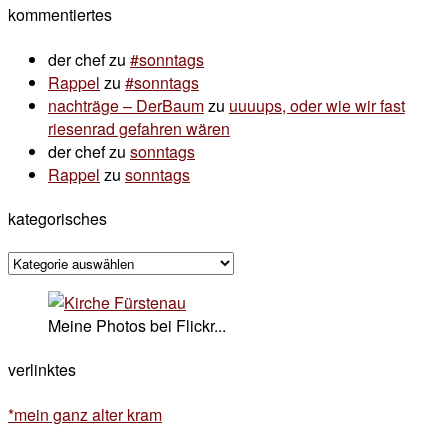
kommentiertes
der chef
zu
#sonntags
Rappel
zu
#sonntags
nachträge – DerBaum
zu
uuuups, oder wie wir fast
riesenrad gefahren wären
der chef
zu
sonntags
Rappel
zu
sonntags
kategorisches
kategorisches
Meine Photos bei Flickr...
verlinktes
*mein ganz alter kram