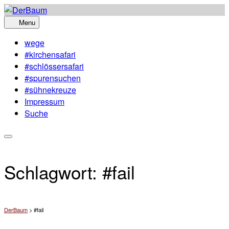
Skip
to
Menu
content
wege
#kirchensafari
#schlössersafari
#spurensuchen
#sühnekreuze
Impressum
Suche
Schlagwort:
#fail
DerBaum
>
#fail