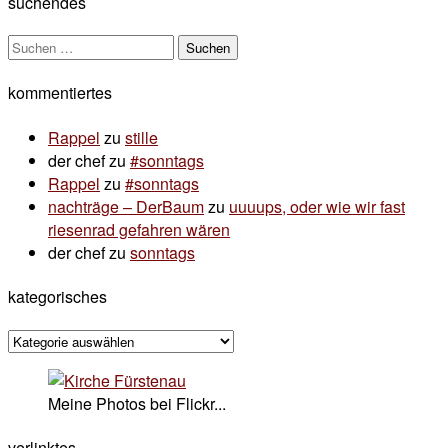
suchendes
Suchen
nach:
kommentiertes
Rappel
zu
stille
der chef
zu
#sonntags
Rappel
zu
#sonntags
nachträge – DerBaum
zu
uuuups, oder wie wir fast
riesenrad gefahren wären
der chef
zu
sonntags
kategorisches
kategorisches
Meine Photos bei Flickr...
verlinktes