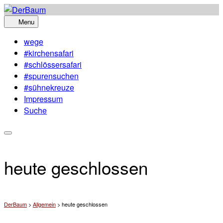
Skip
to
Menu
content
wege
#kirchensafari
#schlössersafari
#spurensuchen
#sühnekreuze
Impressum
Suche
heute geschlossen
DerBaum
>
Allgemein
>
heute geschlossen