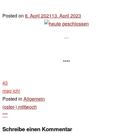
Posted on
8. April 2021
13. April 2023
by
der
chef
…
****
43
mag ich!
Posted in
Allgemein
Beitragsnavigation
(oster-) mittwoch
***
Schreibe einen Kommentar