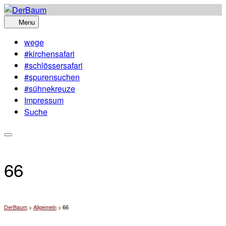
Skip
to
Menu
content
wege
#kirchensafari
#schlössersafari
#spurensuchen
#sühnekreuze
Impressum
Suche
66
DerBaum
>
Allgemein
>
66