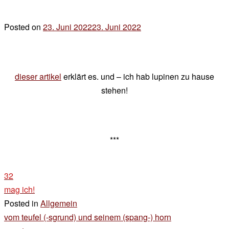
Posted on
23. Juni 2022
23. Juni 2022
by
der
chef
dieser artikel
erklärt es. und – ich hab lupinen zu hause
stehen!
***
32
mag ich!
Posted in
Allgemein
Beitragsnavigation
vom teufel (-sgrund) und seinem (spang-) horn