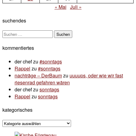
« Mai
Juli »
suchendes
Suchen
nach:
kommentiertes
der chef
zu
#sonntags
Rappel
zu
#sonntags
nachträge – DerBaum
zu
uuuups, oder wie wir fast
riesenrad gefahren wären
der chef
zu
sonntags
Rappel
zu
sonntags
kategorisches
kategorisches