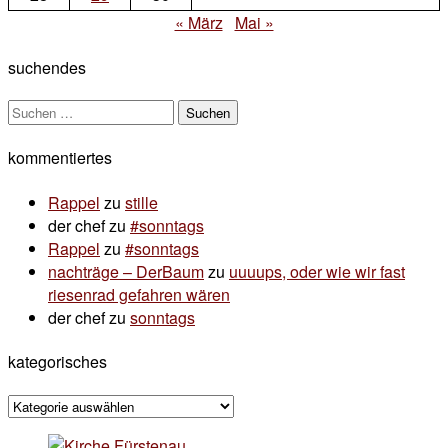
« März
Mai »
suchendes
Suchen
nach:
kommentiertes
Rappel
zu
stille
der chef
zu
#sonntags
Rappel
zu
#sonntags
nachträge – DerBaum
zu
uuuups, oder wie wir fast
riesenrad gefahren wären
der chef
zu
sonntags
kategorisches
kategorisches