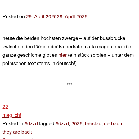
Posted on
29. April 2025
28. April 2025
by
der
chef
heute die beiden höchsten zwerge – auf der bussbrücke
zwischen den türmen der kathedrale maria magdalena. die
ganze geschichte gibt es
hier
(ein stück scrolen – unter dem
polnischen text stehts in deutsch!)
***
22
mag ich!
Posted in
#dzzd
Tagged
#dzzd
,
2025
,
breslau
,
derbaum
Beitragsnavigation
they are back