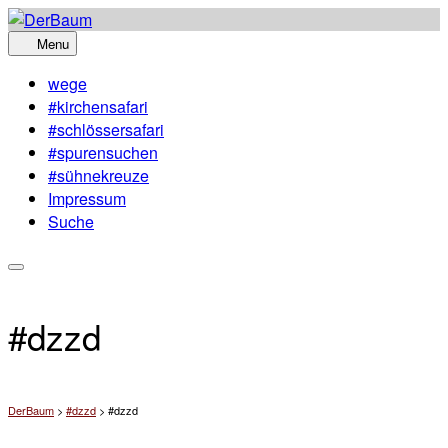
Skip
to
Menu
content
wege
#kirchensafari
#schlössersafari
#spurensuchen
#sühnekreuze
Impressum
Suche
#dzzd
DerBaum
>
#dzzd
>
#dzzd