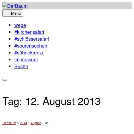
Skip
to
Menu
content
wege
#kirchensafari
#schlössersafari
#spurensuchen
#sühnekreuze
Impressum
Suche
Tag:
12. August 2013
DerBaum
>
2013
>
August
>
12.