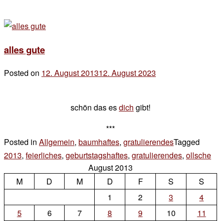
alles gute
Posted on
12. August 2013
12. August 2023
by
der
chef
schön das es
dich
gibt!
***
Posted in
Allgemein
,
baumhaftes
,
gratulierendes
Tagged
2013
,
feierliches
,
geburtstagshaftes
,
gratulierendes
,
ollsche
Le
August 2013
a
M
D
M
D
F
S
S
Co
on
1
2
3
4
all
5
6
7
8
9
10
11