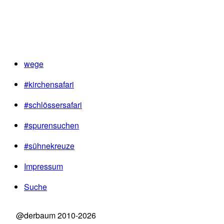
wege
#kirchensafari
#schlössersafari
#spurensuchen
#sühnekreuze
Impressum
Suche
@derbaum 2010-2026