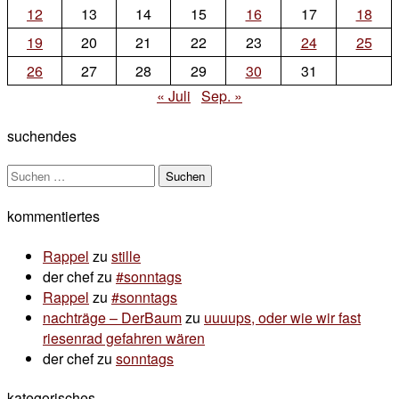
gu
12
13
14
15
16
17
18
19
20
21
22
23
24
25
26
27
28
29
30
31
« Juli
Sep. »
suchendes
Suchen
nach:
kommentiertes
Rappel
zu
stille
der chef
zu
#sonntags
Rappel
zu
#sonntags
nachträge – DerBaum
zu
uuuups, oder wie wir fast
riesenrad gefahren wären
der chef
zu
sonntags
kategorisches