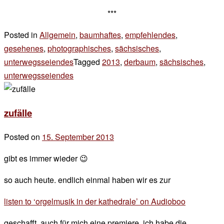
***
Posted in
Allgemein
,
baumhaftes
,
empfehlendes
,
gesehenes
,
photographisches
,
sächsisches
,
unterwegsseiendes
Tagged
2013
,
derbaum
,
sächsisches
,
unterwegsseiendes
2 Kommentare
zu
klippenstein
zufälle
Posted on
15. September 2013
by
der
gibt es immer wieder 😉
chef
so auch heute. endlich einmal haben wir es zur
listen to ‘orgelmusik in der kathedrale’ on Audioboo
geschafft. auch für mich eine premiere, ich habe die