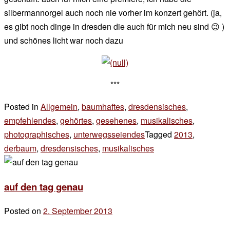
silbermannorgel auch noch nie vorher im konzert gehört. (ja,
es gibt noch dinge in dresden die auch für mich neu sind 😉 )
und schönes licht war noch dazu
***
Posted in
Allgemein
,
baumhaftes
,
dresdensisches
,
empfehlendes
,
gehörtes
,
gesehenes
,
musikalisches
,
photographisches
,
unterwegsseiendes
Tagged
2013
,
derbaum
,
dresdensisches
,
musikalisches
2 Kommentare
zu
zufälle
auf den tag genau
Posted on
2. September 2013
by
der