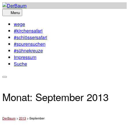
Skip
to
Menu
content
wege
#kirchensafari
#schlössersafari
#spurensuchen
#sühnekreuze
Impressum
Suche
Monat:
September 2013
DerBaum
>
2013
>
September