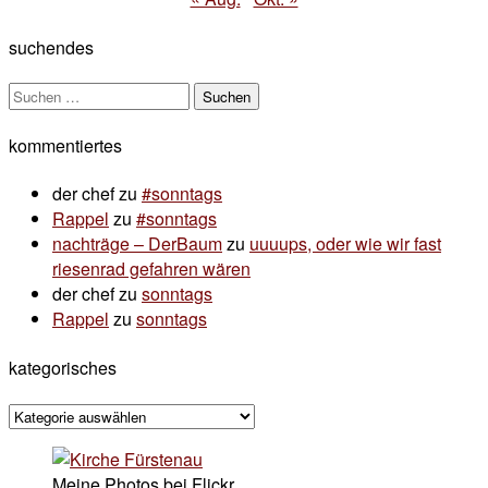
suchendes
Suchen
nach:
kommentiertes
der chef
zu
#sonntags
Rappel
zu
#sonntags
nachträge – DerBaum
zu
uuuups, oder wie wir fast
riesenrad gefahren wären
der chef
zu
sonntags
Rappel
zu
sonntags
kategorisches
kategorisches
Meine Photos bei Flickr...