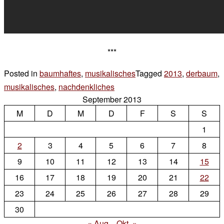
***
Posted in
baumhaftes
,
musikalisches
Tagged
2013
,
derbaum
,
musikalisches
,
nachdenkliches
3 Kommentare
September 2013
zu
M
D
M
D
auf
F
S
S
den
1
tag
2
3
4
5
6
7
8
genau
9
10
11
12
13
14
15
16
17
18
19
20
21
22
23
24
25
26
27
28
29
30
« Aug.
Okt. »