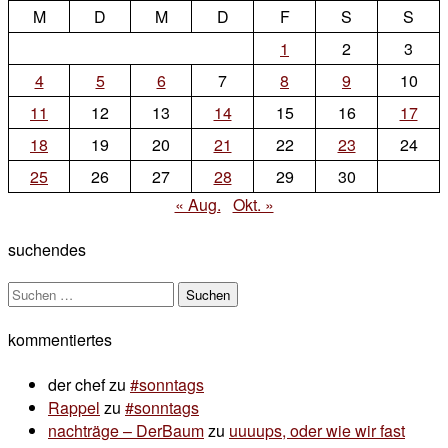
M
D
zu
M
D
F
S
S
#baeren-
1
2
3
berg-
4
5
6
7
8
9
10
update-
11
12
13
14
15
16
17
wetter-
18
19
20
21
22
23
24
bild
25
26
27
28
29
30
« Aug.
Okt. »
suchendes
Suchen
nach:
kommentiertes
der chef
zu
#sonntags
Rappel
zu
#sonntags
nachträge – DerBaum
zu
uuuups, oder wie wir fast