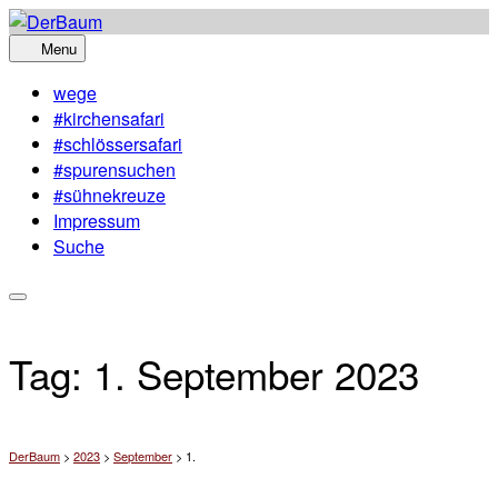
Skip
to
Menu
content
wege
#kirchensafari
#schlössersafari
#spurensuchen
#sühnekreuze
Impressum
Suche
Tag:
1. September 2023
DerBaum
>
2023
>
September
>
1.