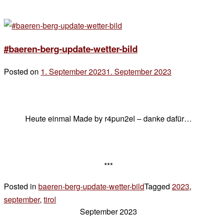
#baeren-berg-update-wetter-bild
Posted on
1. September 2023
1. September 2023
by
der
chef
Heute einmal Made by r4pun2el – danke dafür…
***
Posted in
baeren-berg-update-wetter-bild
Tagged
2023
,
september
,
tirol
1
September 2023
Kommentar