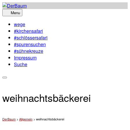
Skip
to
Menu
content
wege
#kirchensafari
#schlössersafari
#spurensuchen
#sühnekreuze
Impressum
Suche
weihnachtsbäckerei
DerBaum
>
Allgemein
>
weihnachtsbäckerei