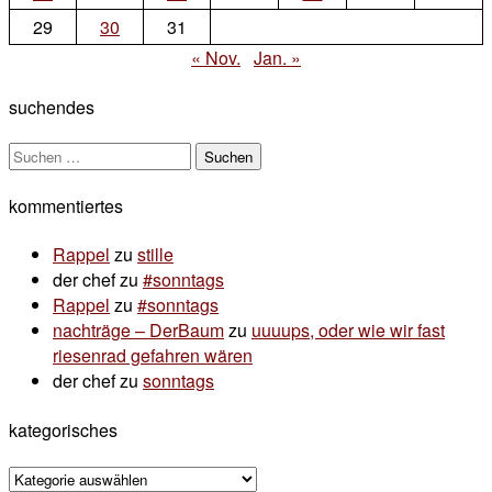
29
30
31
« Nov.
Jan. »
suchendes
Suchen
nach:
kommentiertes
Rappel
zu
stille
der chef
zu
#sonntags
Rappel
zu
#sonntags
nachträge – DerBaum
zu
uuuups, oder wie wir fast
riesenrad gefahren wären
der chef
zu
sonntags
kategorisches
kategorisches