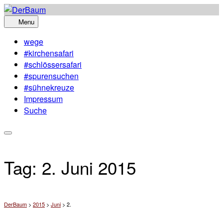
Skip
to
Menu
content
wege
#kirchensafari
#schlössersafari
#spurensuchen
#sühnekreuze
Impressum
Suche
Tag:
2. Juni 2015
DerBaum
>
2015
>
Juni
>
2.