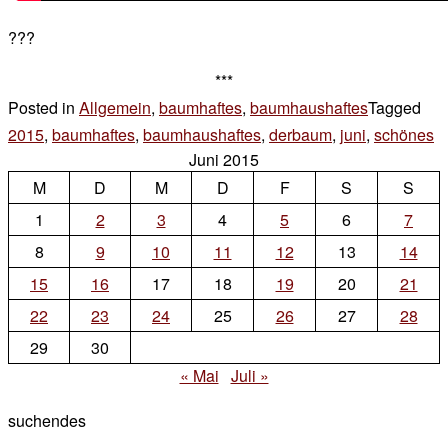
???
***
Posted in
Allgemein
,
baumhaftes
,
baumhaushaftes
Tagged
2015
,
baumhaftes
,
baumhaushaftes
,
derbaum
,
juni
,
schönes
L
Juni 2015
a
M
D
M
D
F
S
S
C
o
1
2
3
4
5
6
7
a
8
9
10
11
12
13
14
15
16
17
18
19
20
21
22
23
24
25
26
27
28
29
30
« Mai
Juli »
suchendes