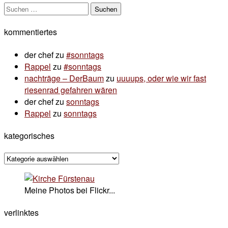
Suchen
nach:
kommentiertes
der chef
zu
#sonntags
Rappel
zu
#sonntags
nachträge – DerBaum
zu
uuuups, oder wie wir fast
riesenrad gefahren wären
der chef
zu
sonntags
Rappel
zu
sonntags
kategorisches
kategorisches
Meine Photos bei Flickr...
verlinktes