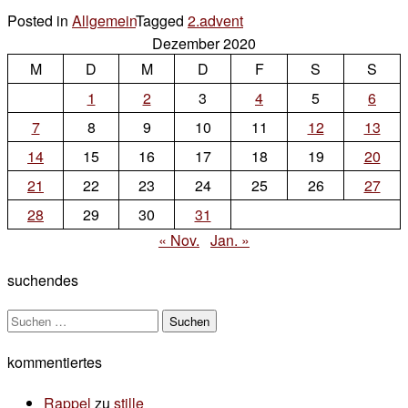
Posted in
Allgemein
Tagged
2.advent
Leave
Dezember 2020
a
M
D
M
D
F
S
S
Comment
on
1
2
3
4
5
6
2.advent
7
8
9
10
11
12
13
14
15
16
17
18
19
20
21
22
23
24
25
26
27
28
29
30
31
« Nov.
Jan. »
suchendes
Suchen
nach:
kommentiertes
Rappel
zu
stille