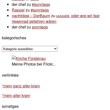
der chef
zu
#sonntags
Rappel
zu
#sonntags
nachträge – DerBaum
zu
uuuups, oder wie wir fast
riesenrad gefahren wären
der chef
zu
sonntags
kategorisches
kategorisches
Meine Photos bei Flickr...
verlinktes
*mein ganz alter kram
*mein alter kram
sonstiges