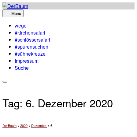
Skip
to
Menu
content
wege
#kirchensafari
#schlössersafari
#spurensuchen
#sühnekreuze
Impressum
Suche
Tag:
6. Dezember 2020
DerBaum
>
2020
>
Dezember
>
6.