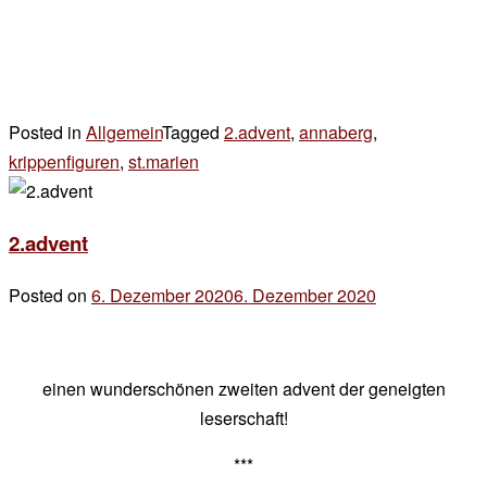
Posted in
Allgemein
Tagged
2.advent
,
annaberg
,
krippenfiguren
,
st.marien
2 Kommentare
zu
sonntags
2.advent
Posted on
6. Dezember 2020
6. Dezember 2020
by
der
chef
einen wunderschönen zweiten advent der geneigten
leserschaft!
***