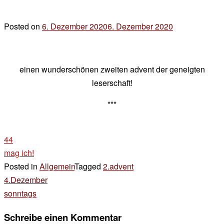
Posted on
6. Dezember 2020
6. Dezember 2020
by
der
chef
einen wunderschönen zweiten advent der geneigten
leserschaft!
***
44
mag ich!
Posted in
Allgemein
Tagged
2.advent
Beitragsnavigation
4.Dezember
sonntags
Schreibe einen Kommentar