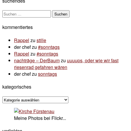
suchendes
Suchen
nach:
kommentiertes
Rappel
zu
stille
der chef
zu
#sonntags
Rappel
zu
#sonntags
nachträge – DerBaum
zu
uuuups, oder wie wir fast
riesenrad gefahren wären
der chef
zu
sonntags
kategorisches
kategorisches
Meine Photos bei Flickr...
verlinktes