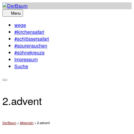
Skip
to
Menu
content
wege
#kirchensafari
#schlössersafari
#spurensuchen
#sühnekreuze
Impressum
Suche
2.advent
DerBaum
>
Allgemein
>
2.advent