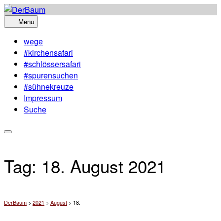
Skip
to
Menu
content
wege
#kirchensafari
#schlössersafari
#spurensuchen
#sühnekreuze
Impressum
Suche
Tag:
18. August 2021
DerBaum
>
2021
>
August
>
18.