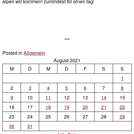
alpen wir kommen! zumindest für einen tag!
***
Posted in
Allgemein
4 Kommentare
August 2021
zu
M
D
hebbie
M
D
F
S
S
geburtstag!
1
2
3
4
5
6
7
8
9
10
11
12
13
14
15
16
17
18
19
20
21
22
23
24
25
26
27
28
29
30
31