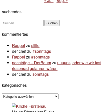
« Juli
Sep. »
suchendes
Suchen
nach:
kommentiertes
Rappel
zu
stille
der chef
zu
#sonntags
Rappel
zu
#sonntags
nachträge – DerBaum
zu
uuuups, oder wie wir fast
riesenrad gefahren wären
der chef
zu
sonntags
kategorisches
kategorisches
Meine Photos bei Flickr...