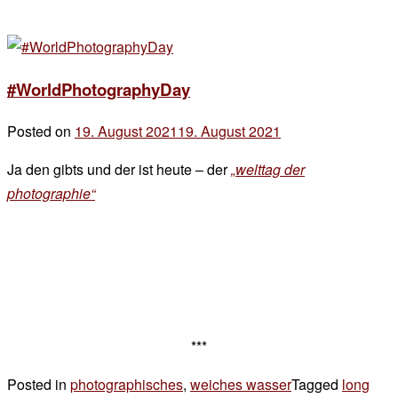
#WorldPhotographyDay
Posted on
19. August 2021
19. August 2021
by
der
Ja den gibts und der ist heute – der
„welttag der
chef
photographie“
***
Posted in
photographisches
,
weiches wasser
Tagged
long