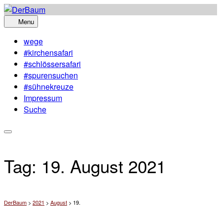
Skip
to
Menu
content
wege
#kirchensafari
#schlössersafari
#spurensuchen
#sühnekreuze
Impressum
Suche
Tag:
19. August 2021
DerBaum
>
2021
>
August
>
19.