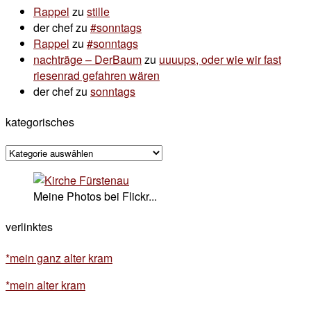
Rappel
zu
stille
der chef
zu
#sonntags
Rappel
zu
#sonntags
nachträge – DerBaum
zu
uuuups, oder wie wir fast
riesenrad gefahren wären
der chef
zu
sonntags
kategorisches
kategorisches
Meine Photos bei Flickr...
verlinktes
*mein ganz alter kram
*mein alter kram