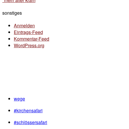
*mein alter kram
sonstiges
Anmelden
Eintrags-Feed
Kommentar-Feed
WordPress.org
wege
#kirchensafari
#schlössersafari