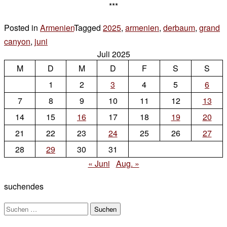
***
Posted in
Armenien
Tagged
2025
,
armenien
,
derbaum
,
grand
canyon
,
juni
2 Kommentare
Juli 2025
zu
M
grand
D
M
D
F
S
S
canyon
1
2
3
4
5
6
7
8
9
10
11
12
13
14
15
16
17
18
19
20
21
22
23
24
25
26
27
28
29
30
31
« Juni
Aug. »
suchendes
Suchen
nach: