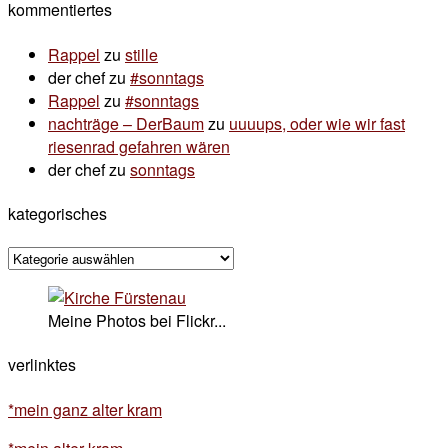
kommentiertes
Rappel
zu
stille
der chef
zu
#sonntags
Rappel
zu
#sonntags
nachträge – DerBaum
zu
uuuups, oder wie wir fast
riesenrad gefahren wären
der chef
zu
sonntags
kategorisches
kategorisches
Meine Photos bei Flickr...
verlinktes
*mein ganz alter kram