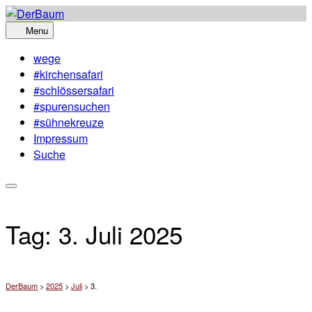
Skip
to
Menu
content
wege
#kirchensafari
#schlössersafari
#spurensuchen
#sühnekreuze
Impressum
Suche
Tag:
3. Juli 2025
DerBaum
>
2025
>
Juli
>
3.