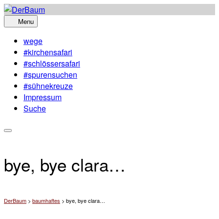
Skip
to
Menu
content
wege
#kirchensafari
#schlössersafari
#spurensuchen
#sühnekreuze
Impressum
Suche
bye, bye clara…
DerBaum
>
baumhaftes
>
bye, bye clara…