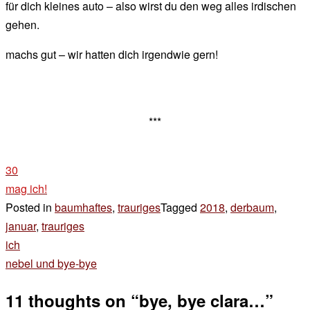
für dich kleines auto – also wirst du den weg alles irdischen
gehen.
machs gut – wir hatten dich irgendwie gern!
***
30
mag ich!
Posted in
baumhaftes
,
trauriges
Tagged
2018
,
derbaum
,
januar
,
trauriges
Beitragsnavigation
ich
nebel und bye-bye
11 thoughts on “
bye, bye clara…
”