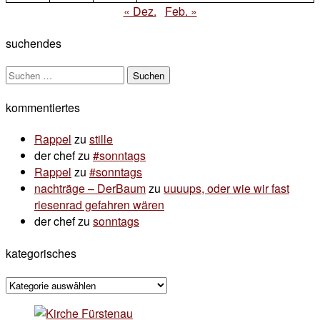
« Dez.
Feb. »
suchendes
Suchen
nach:
kommentiertes
Rappel
zu
stille
der chef
zu
#sonntags
Rappel
zu
#sonntags
nachträge – DerBaum
zu
uuuups, oder wie wir fast
riesenrad gefahren wären
der chef
zu
sonntags
kategorisches
kategorisches