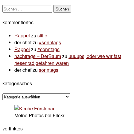
Suchen
nach:
kommentiertes
Rappel
zu
stille
der chef
zu
#sonntags
Rappel
zu
#sonntags
nachträge – DerBaum
zu
uuuups, oder wie wir fast
riesenrad gefahren wären
der chef
zu
sonntags
kategorisches
kategorisches
Meine Photos bei Flickr...
verlinktes