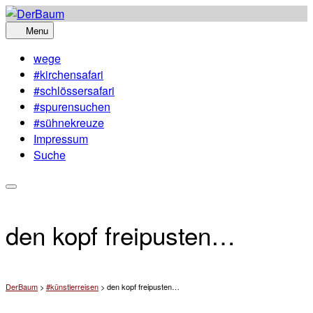
Skip
to
Menu
content
wege
#kirchensafari
#schlössersafari
#spurensuchen
#sühnekreuze
Impressum
Suche
den kopf freipusten…
DerBaum
>
#künstlerreisen
>
den kopf freipusten…