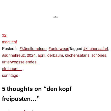
***
32
mag ich!
Posted in
#künstlerreisen
,
#unterwegs
Tagged
#kirchensafari
,
#sühnekreuz
,
2024
,
april
,
derbaum
,
kirchensafaris
,
schönes
,
unterwegsseiendes
Beitragsnavigation
ein baum…
sonntags
5 thoughts on “
den kopf
freipusten…
”