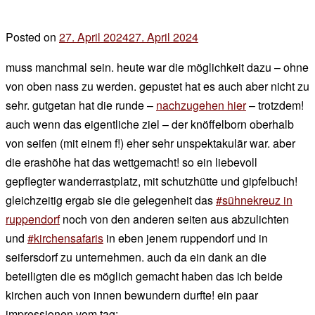
Posted on
27. April 2024
27. April 2024
by
der
muss manchmal sein. heute war die möglichkeit dazu – ohne
chef
von oben nass zu werden. gepustet hat es auch aber nicht zu
sehr. gutgetan hat die runde –
nachzugehen hier
– trotzdem!
auch wenn das eigentliche ziel – der knöffelborn oberhalb
von seifen (mit einem f!) eher sehr unspektakulär war. aber
die erashöhe hat das wettgemacht! so ein liebevoll
gepflegter wanderrastplatz, mit schutzhütte und gipfelbuch!
gleichzeitig ergab sie die gelegenheit das
#sühnekreuz in
ruppendorf
noch von den anderen seiten aus abzulichten
und
#kirchensafaris
in eben jenem ruppendorf und in
seifersdorf zu unternehmen. auch da ein dank an die
beteiligten die es möglich gemacht haben das ich beide
kirchen auch von innen bewundern durfte! ein paar
impressionen vom tag: