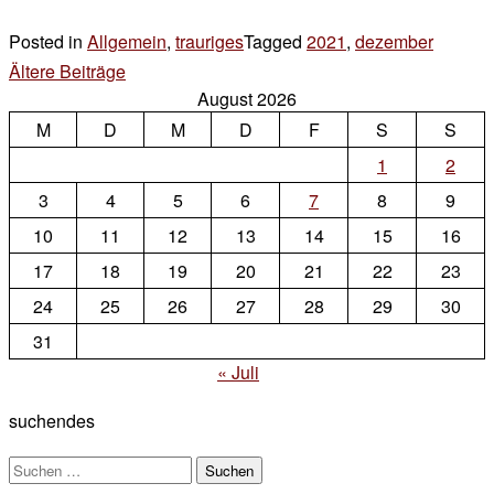
Posted in
Allgemein
,
trauriges
Tagged
2021
,
dezember
Leave
Beitragsnavigation
Ältere Beiträge
a
August 2026
Comme
M
D
M
D
F
S
on
S
heute
1
2
3
4
5
6
7
8
9
10
11
12
13
14
15
16
17
18
19
20
21
22
23
24
25
26
27
28
29
30
31
« Juli
suchendes
Suchen
nach: