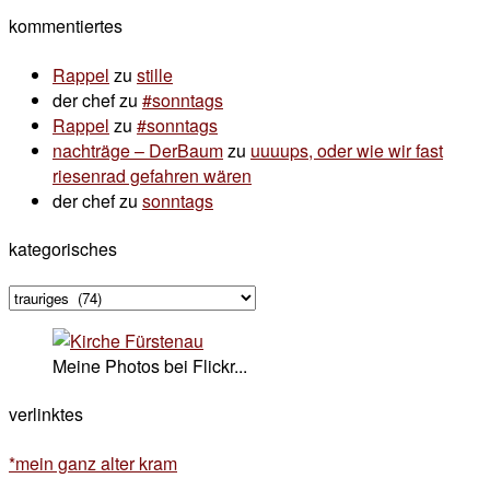
kommentiertes
Rappel
zu
stille
der chef
zu
#sonntags
Rappel
zu
#sonntags
nachträge – DerBaum
zu
uuuups, oder wie wir fast
riesenrad gefahren wären
der chef
zu
sonntags
kategorisches
kategorisches
Meine Photos bei Flickr...
verlinktes
*mein ganz alter kram