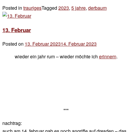
Posted in
trauriges
Tagged
2023
,
5 jahre
,
derbaum
Leave
a
Comment
13. Februar
on
5
Posted on
13. Februar 2023
14. Februar 2023
by
jahre
der
wieder ein jahr rum – wieder möchte ich
erinnern
.
chef
***
nachtrag:
auch am 14. februar gab es noch angriffe auf dresden – das