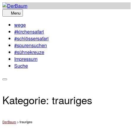
Skip
to
Menu
content
wege
#kirchensafari
#schlössersafari
#spurensuchen
#sühnekreuze
Impressum
Suche
Kategorie:
trauriges
DerBaum
>
trauriges