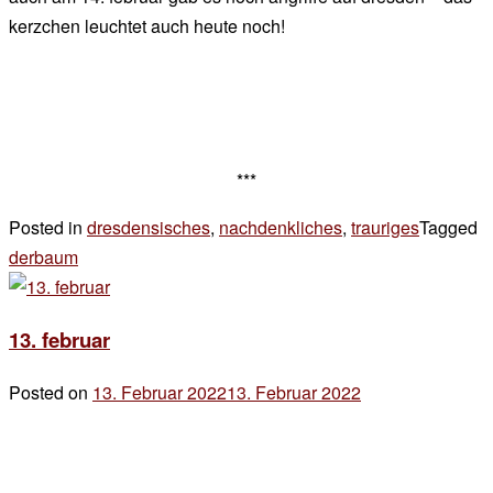
kerzchen leuchtet auch heute noch!
***
Posted in
dresdensisches
,
nachdenkliches
,
trauriges
Tagged
derbaum
Leave
a
Comment
13. februar
on
13.
Posted on
13. Februar 2022
13. Februar 2022
by
Februar
der
chef