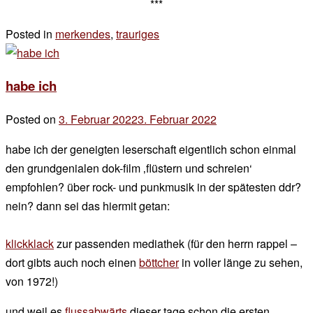
***
Posted in
merkendes
,
trauriges
Leave
a
Comment
habe ich
on
13.
Posted on
3. Februar 2022
3. Februar 2022
by
februar
der
habe ich der geneigten leserschaft eigentlich schon einmal
chef
den grundgenialen dok-film ‚flüstern und schreien‘
empfohlen? über rock- und punkmusik in der spätesten ddr?
nein? dann sei das hiermit getan:
klickklack
zur passenden mediathek (für den herrn rappel –
dort gibts auch noch einen
böttcher
in voller länge zu sehen,
von 1972!)
und weil es
flussabwärts
dieser tage schon die ersten