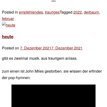
***
Posted in
empfehlendes
,
trauriges
Tagged
2022
,
derbaum
,
februar
5 Kommentare
zu
habe
heute
ich
Posted on
7. Dezember 2021
7. Dezember 2021
by
der
gibt es zweimal musik. aus traurigem anlass.
chef
zum einen ist John Miles gestorben. sie wissen der erfinder
der pop-hymnen: