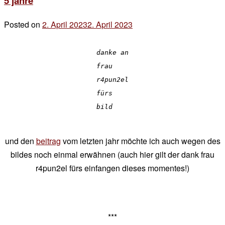
5 jahre
on
6
Posted on
2. April 2023
2. April 2023
by
Jahre
der
chef
danke an
frau
r4pun2el
fürs
bild
und den
beitrag
vom letzten jahr möchte ich auch wegen des
bildes noch einmal erwähnen (auch hier gilt der dank frau
r4pun2el fürs einfangen dieses momentes!)
***