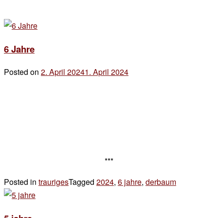
6 Jahre
Posted on
2. April 2024
1. April 2024
by
der
chef
***
Posted in
trauriges
Tagged
2024
,
6 jahre
,
derbaum
Leave
a
Comment