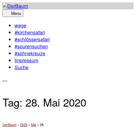
Skip
to
Menu
content
wege
#kirchensafari
#schlössersafari
#spurensuchen
#sühnekreuze
Impressum
Suche
Tag:
28. Mai 2020
DerBaum
>
2020
>
Mai
>
28.