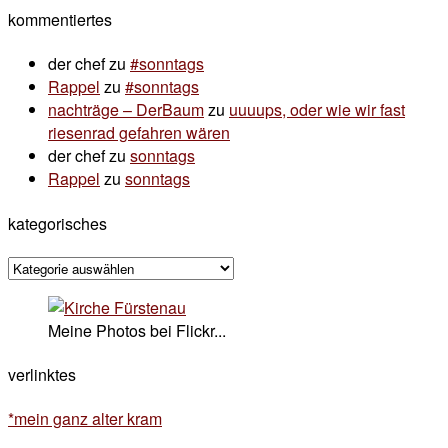
kommentiertes
der chef
zu
#sonntags
Rappel
zu
#sonntags
nachträge – DerBaum
zu
uuuups, oder wie wir fast
riesenrad gefahren wären
der chef
zu
sonntags
Rappel
zu
sonntags
kategorisches
kategorisches
Meine Photos bei Flickr...
verlinktes
*mein ganz alter kram