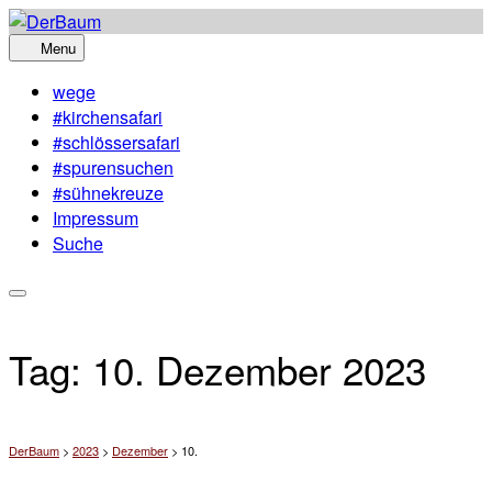
Skip
to
Menu
content
wege
#kirchensafari
#schlössersafari
#spurensuchen
#sühnekreuze
Impressum
Suche
Tag:
10. Dezember 2023
DerBaum
>
2023
>
Dezember
>
10.