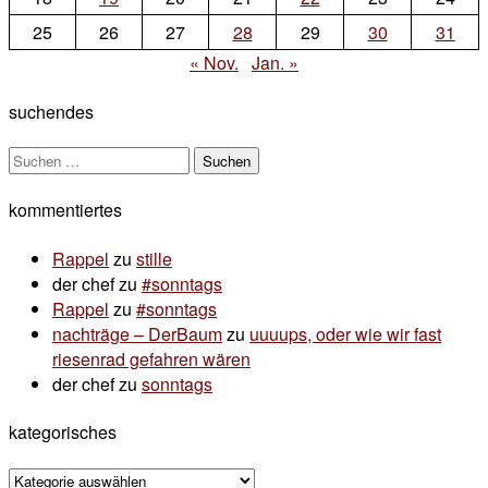
25
26
27
28
29
30
31
« Nov.
Jan. »
suchendes
Suchen
nach:
kommentiertes
Rappel
zu
stille
der chef
zu
#sonntags
Rappel
zu
#sonntags
nachträge – DerBaum
zu
uuuups, oder wie wir fast
riesenrad gefahren wären
der chef
zu
sonntags
kategorisches
kategorisches