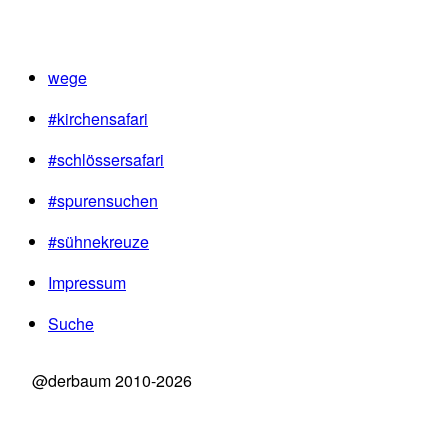
wege
#kirchensafari
#schlössersafari
#spurensuchen
#sühnekreuze
Impressum
Suche
@derbaum 2010-2026