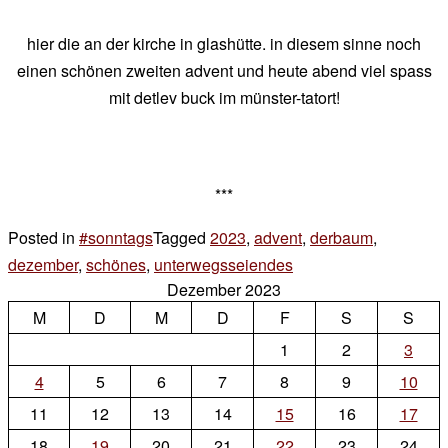
hier die an der kirche in glashütte. in diesem sinne noch
einen schönen zweiten advent und heute abend viel spass
mit detlev buck im münster-tatort!
***
Posted in
#sonntags
Tagged
2023
,
advent
,
derbaum
,
dezember
,
schönes
,
unterwegsseiendes
1
Dezember 2023
Kommentar
M
D
M
D
F
zu
S
S
sonntags
1
2
3
4
5
6
7
8
9
10
11
12
13
14
15
16
17
18
19
20
21
22
23
24