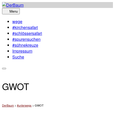
Skip
to
Menu
content
wege
#kirchensafari
#schlössersafari
#spurensuchen
#sühnekreuze
Impressum
Suche
GWOT
DerBaum
>
#unterwegs
>
GWOT