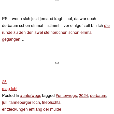
***
PS – wenn sich jetzt jemand fragt – hoi, da war doch
derbaum schon einmal – stimmt – vor einiger zeit bin ich
die
runde zu den den zwei steinbrüchen schon einmal
gegangen
…
***
25
mag ich!
Posted in
#unterwegs
Tagged
#unterwegs
,
2024
,
derbaum
,
juli
,
tanneberger loch
,
triebischtal
Beitragsnavigation
entdeckungen entlang der mulde