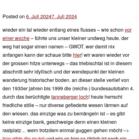
Posted on
6. Juli 2024
7. Juli 2024
by
der
wieder ein tal wieder entlang eines flusses – wie schon
vor
chef
einer woche
– führte uns unser kleiner undweg heute. der
weg hat sogar einen namen – GWOT. wer damit nix
anfangen kann der schaue bitte
hier
! wir waren wieder vor
der grossen hitze unterwegs – das triebischtal ist in diesem
abschnitt sehr idyllisch und der wendepunkt der kleinen
wanderung historischer boden. an dieser stelle verlief von
den 1930er jahren bis 1999 die (reichs-) bundesautobahn 4.
durch das berüchtigte
tanneberger loch
! heute herrscht
friedliche stille – nur diverse gefiederte wesen lärmen auf
den wiesen. das einzige was zu bemängeln ist – es gibt
keine einzige bank, geschweige denn einen kleinen
rastplatz… wern trotzdem einmal guggen gehen möcht –>
hier gibts die route
! und wie es hier so üblich ist noch ein