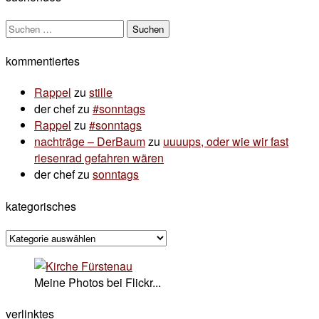
Suchen
nach:
kommentiertes
Rappel
zu
stille
der chef
zu
#sonntags
Rappel
zu
#sonntags
nachträge – DerBaum
zu
uuuups, oder wie wir fast
riesenrad gefahren wären
der chef
zu
sonntags
kategorisches
kategorisches
Meine Photos bei Flickr...
verlinktes