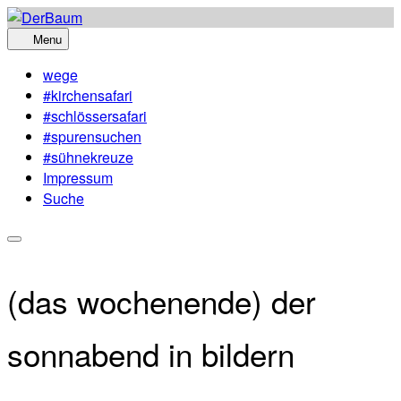
Skip
to
Menu
content
wege
#kirchensafari
#schlössersafari
#spurensuchen
#sühnekreuze
Impressum
Suche
(das wochenende) der
sonnabend in bildern