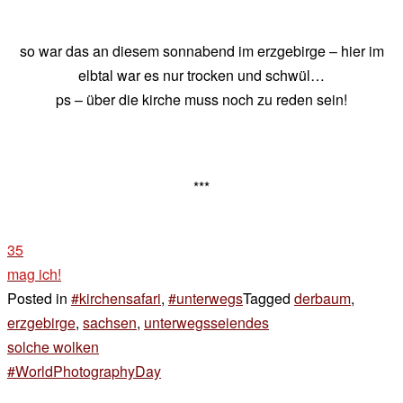
so war das an diesem sonnabend im erzgebirge – hier im
elbtal war es nur trocken und schwül…
ps – über die kirche muss noch zu reden sein!
***
35
mag ich!
Posted in
#kirchensafari
,
#unterwegs
Tagged
derbaum
,
erzgebirge
,
sachsen
,
unterwegsseiendes
Beitragsnavigation
solche wolken
#WorldPhotographyDay