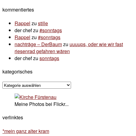
nach:
kommentiertes
Rappel
zu
stille
der chef
zu
#sonntags
Rappel
zu
#sonntags
nachträge – DerBaum
zu
uuuups, oder wie wir fast
riesenrad gefahren wären
der chef
zu
sonntags
kategorisches
kategorisches
Meine Photos bei Flickr...
verlinktes
*mein ganz alter kram