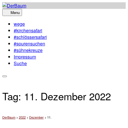
Skip
to
Menu
content
wege
#kirchensafari
#schlössersafari
#spurensuchen
#sühnekreuze
Impressum
Suche
Tag:
11. Dezember 2022
DerBaum
>
2022
>
Dezember
>
11.