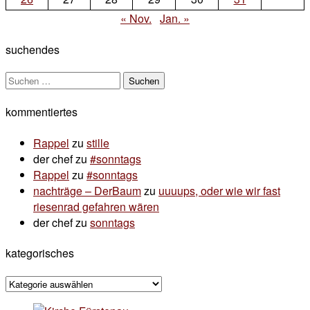
« Nov.
Jan. »
suchendes
Suchen
nach:
kommentiertes
Rappel
zu
stille
der chef
zu
#sonntags
Rappel
zu
#sonntags
nachträge – DerBaum
zu
uuuups, oder wie wir fast
riesenrad gefahren wären
der chef
zu
sonntags
kategorisches
kategorisches