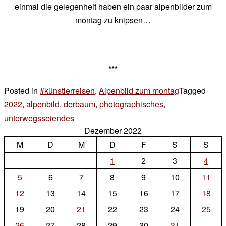
einmal die gelegenheit haben ein paar alpenbilder zum
montag zu knipsen…
***
Posted in
#künstlerreisen
,
Alpenbild zum montag
Tagged
2022
,
alpenbild
,
derbaum
,
photographisches
,
unterwegsseiendes
4 Kommentare
Dezember 2022
zu
M
D
das
M
D
F
S
S
alpenbild
1
2
3
4
zum
5
6
7
8
9
10
11
montag
12
13
14
15
16
17
18
–
19
20
21
22
23
24
25
#künstlerreisen
26
27
28
29
30
31