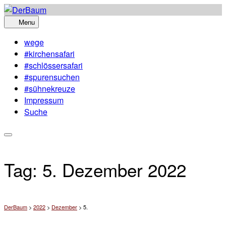
Skip
to
Menu
content
wege
#kirchensafari
#schlössersafari
#spurensuchen
#sühnekreuze
Impressum
Suche
Tag:
5. Dezember 2022
DerBaum
>
2022
>
Dezember
>
5.