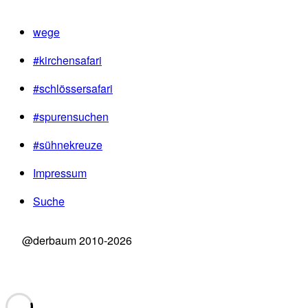
wege
#kirchensafari
#schlössersafari
#spurensuchen
#sühnekreuze
Impressum
Suche
@derbaum 2010-2026