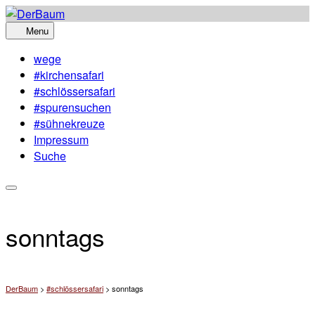
Skip
to
Menu
content
wege
#kirchensafari
#schlössersafari
#spurensuchen
#sühnekreuze
Impressum
Suche
sonntags
DerBaum
>
#schlössersafari
>
sonntags