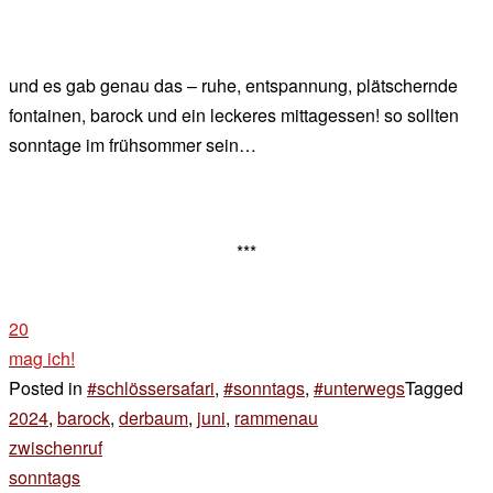
und es gab genau das – ruhe, entspannung, plätschernde
fontainen, barock und ein leckeres mittagessen! so sollten
sonntage im frühsommer sein…
***
20
mag ich!
Posted in
#schlössersafari
,
#sonntags
,
#unterwegs
Tagged
2024
,
barock
,
derbaum
,
juni
,
rammenau
Beitragsnavigation
zwischenruf
sonntags