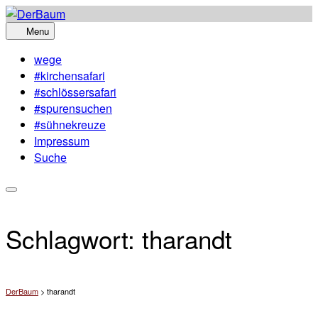
Skip
to
Menu
content
wege
#kirchensafari
#schlössersafari
#spurensuchen
#sühnekreuze
Impressum
Suche
Schlagwort:
tharandt
DerBaum
>
tharandt