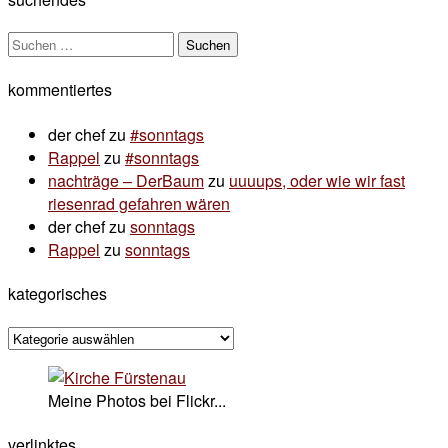
Suchen
nach:
kommentiertes
der chef
zu
#sonntags
Rappel
zu
#sonntags
nachträge – DerBaum
zu
uuuups, oder wie wir fast
riesenrad gefahren wären
der chef
zu
sonntags
Rappel
zu
sonntags
kategorisches
kategorisches
Meine Photos bei Flickr...
verlinktes