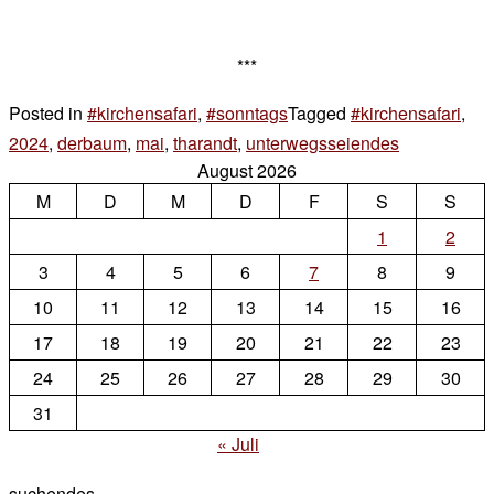
***
Posted in
#kirchensafari
,
#sonntags
Tagged
#kirchensafari
,
2024
,
derbaum
,
mai
,
tharandt
,
unterwegsseiendes
2 Komment
August 2026
zu
M
D
M
D
F
S
sonntags
S
1
2
3
4
5
6
7
8
9
10
11
12
13
14
15
16
17
18
19
20
21
22
23
24
25
26
27
28
29
30
31
« Juli
suchendes