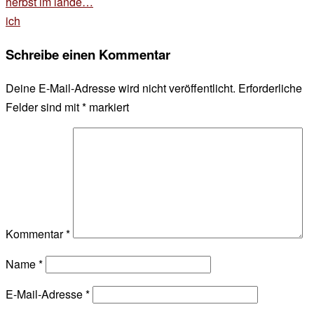
Beitragsnavigation
herbst im lande…
ich
Schreibe einen Kommentar
Deine E-Mail-Adresse wird nicht veröffentlicht.
Erforderliche
Felder sind mit
*
markiert
Kommentar
*
Name
*
E-Mail-Adresse
*