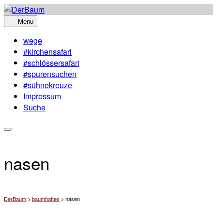
Skip
to
Menu
content
wege
#kirchensafari
#schlössersafari
#spurensuchen
#sühnekreuze
Impressum
Suche
nasen
DerBaum
>
baumhaftes
>
nasen