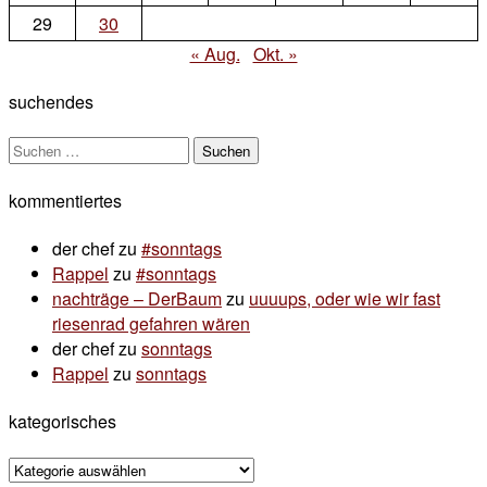
29
30
« Aug.
Okt. »
suchendes
Suchen
nach:
kommentiertes
der chef
zu
#sonntags
Rappel
zu
#sonntags
nachträge – DerBaum
zu
uuuups, oder wie wir fast
riesenrad gefahren wären
der chef
zu
sonntags
Rappel
zu
sonntags
kategorisches
kategorisches