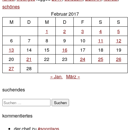
schönes
Leave
Februar 2017
a
M
D
M
D
F
S
S
Comment
on
1
2
3
4
5
darf
6
7
8
9
10
11
12
ich
13
14
15
16
17
18
19
vorstellen
20
21
22
23
24
25
26
27
28
« Jan.
März »
suchendes
Suchen
nach:
kommentiertes
der chef
zu
#sonntags