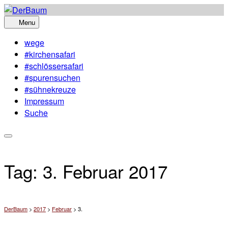
Skip
to
Menu
content
wege
#kirchensafari
#schlössersafari
#spurensuchen
#sühnekreuze
Impressum
Suche
Tag:
3. Februar 2017
DerBaum
>
2017
>
Februar
>
3.