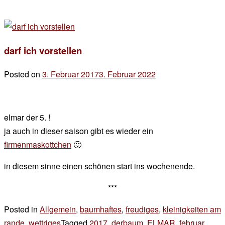
darf ich vorstellen
Posted on
3. Februar 2017
3. Februar 2022
by
der
chef
elmar der 5. !
ja auch in dieser saison gibt es wieder ein
firmenmaskottchen
🙂
in diesem sinne einen schönen start ins wochenende.
***
Posted in
Allgemein
,
baumhaftes
,
freudiges
,
kleinigkeiten am
rande
,
wettriges
Tagged
2017
,
derbaum
,
ELMAR
,
februar
,