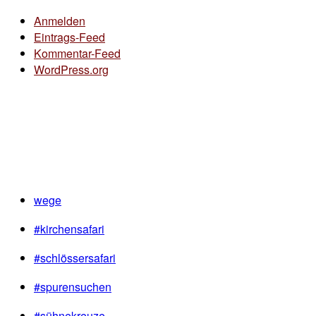
Anmelden
Eintrags-Feed
Kommentar-Feed
WordPress.org
wege
#kirchensafari
#schlössersafari
#spurensuchen
#sühnekreuze