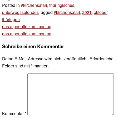
Posted in
#kirchensafari
,
thüringisches
,
unterwegsseiendes
Tagged
#kirchensafari
,
2021
,
oktober
,
thüringen
Beitragsnavigation
das alpenbild zum montag
das alpenbild zum montag
Schreibe einen Kommentar
Deine E-Mail-Adresse wird nicht veröffentlicht.
Erforderliche
Felder sind mit
*
markiert
Kommentar
*