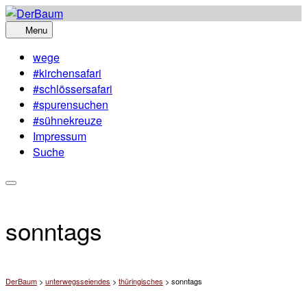
Skip
to
Menu
content
wege
#kirchensafari
#schlössersafari
#spurensuchen
#sühnekreuze
Impressum
Suche
sonntags
DerBaum
>
unterwegsseiendes
>
thüringisches
>
sonntags