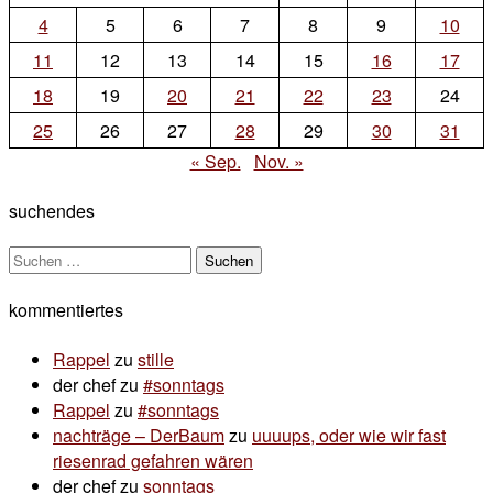
4
5
6
7
8
9
10
11
12
13
14
15
16
17
18
19
20
21
22
23
24
25
26
27
28
29
30
31
« Sep.
Nov. »
suchendes
Suchen
nach:
kommentiertes
Rappel
zu
stille
der chef
zu
#sonntags
Rappel
zu
#sonntags
nachträge – DerBaum
zu
uuuups, oder wie wir fast
riesenrad gefahren wären
der chef
zu
sonntags