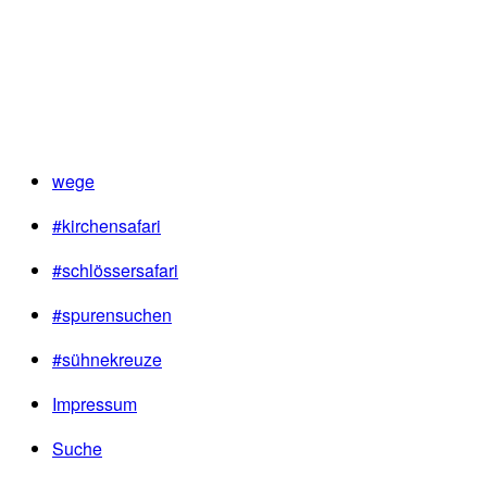
wege
#kirchensafari
#schlössersafari
#spurensuchen
#sühnekreuze
Impressum
Suche