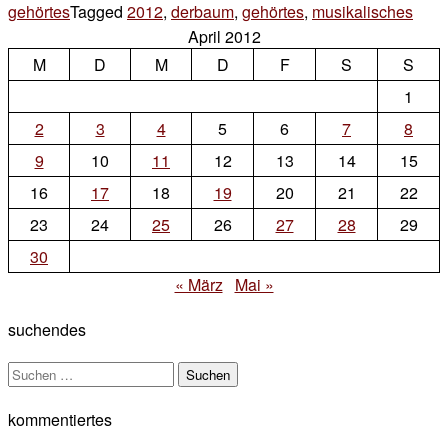
gehörtes
Tagged
2012
,
derbaum
,
gehörtes
,
musikalisches
Lea
April 2012
a
M
D
M
D
F
S
S
Com
on
1
weil
2
3
4
5
6
7
8
wir
9
10
11
12
13
14
15
gera
16
17
18
19
20
21
22
23
24
25
26
27
28
29
30
« März
Mai »
suchendes
Suchen
nach:
kommentiertes