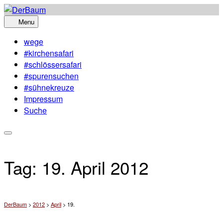
Skip
to
Menu
content
wege
#kirchensafari
#schlössersafari
#spurensuchen
#sühnekreuze
Impressum
Suche
Tag:
19. April 2012
DerBaum
>
2012
>
April
>
19.