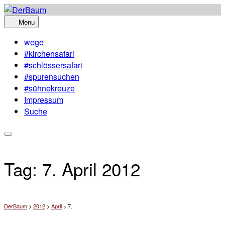
Skip
to
Menu
content
wege
#kirchensafari
#schlössersafari
#spurensuchen
#sühnekreuze
Impressum
Suche
Tag:
7. April 2012
DerBaum
>
2012
>
April
>
7.