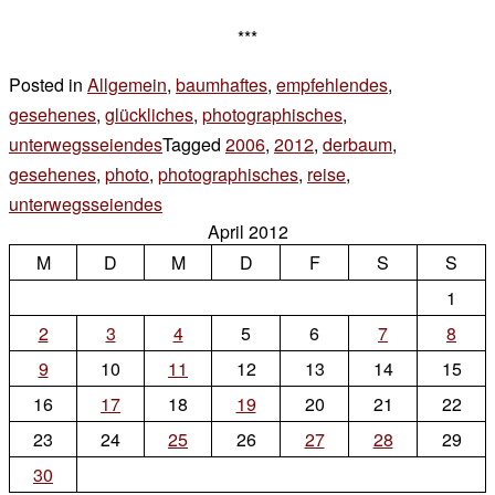
***
Posted in
Allgemein
,
baumhaftes
,
empfehlendes
,
gesehenes
,
glückliches
,
photographisches
,
unterwegsseiendes
Tagged
2006
,
2012
,
derbaum
,
gesehenes
,
photo
,
photographisches
,
reise
,
unterwegsseiendes
Leave
April 2012
a
M
D
M
D
F
S
S
Comment
on
1
bevor
2
3
4
5
6
7
8
ich
9
10
11
12
13
14
15
16
17
18
19
20
21
22
23
24
25
26
27
28
29
30