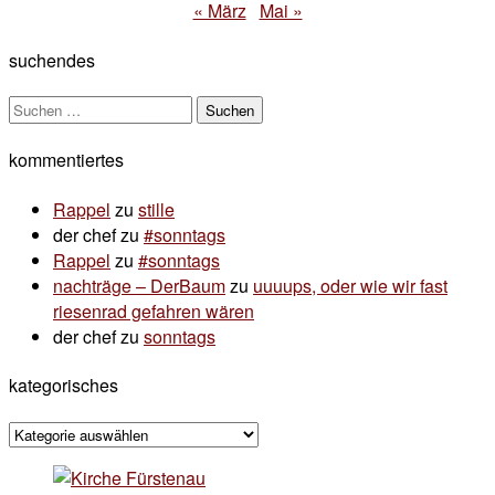
« März
Mai »
suchendes
Suchen
nach:
kommentiertes
Rappel
zu
stille
der chef
zu
#sonntags
Rappel
zu
#sonntags
nachträge – DerBaum
zu
uuuups, oder wie wir fast
riesenrad gefahren wären
der chef
zu
sonntags
kategorisches
kategorisches