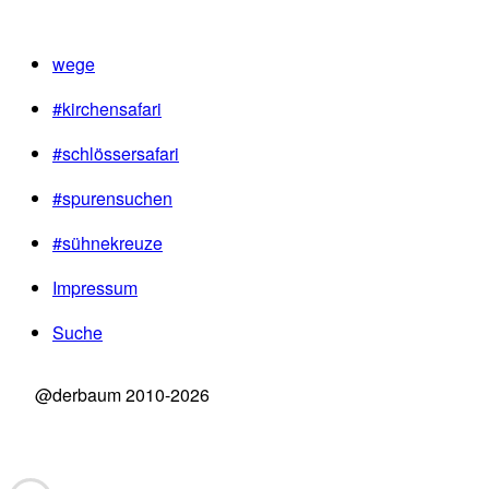
wege
#kirchensafari
#schlössersafari
#spurensuchen
#sühnekreuze
Impressum
Suche
@derbaum 2010-2026