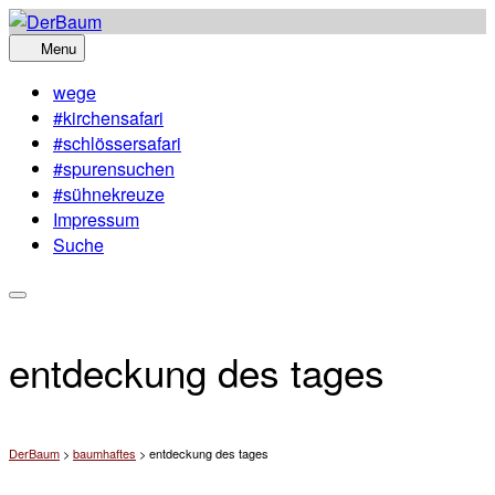
Skip
to
Menu
content
wege
#kirchensafari
#schlössersafari
#spurensuchen
#sühnekreuze
Impressum
Suche
entdeckung des tages
DerBaum
>
baumhaftes
>
entdeckung des tages