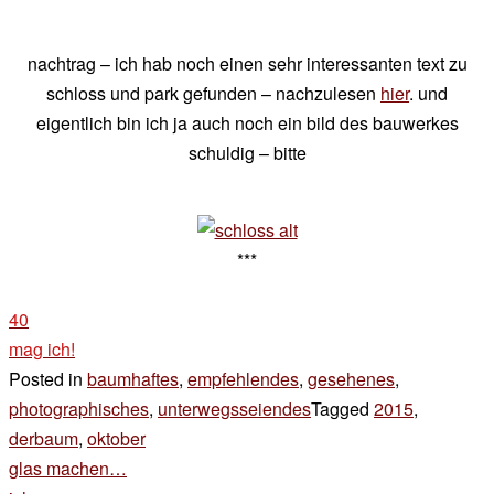
nachtrag – ich hab noch einen sehr interessanten text zu
schloss und park gefunden – nachzulesen
hier
. und
eigentlich bin ich ja auch noch ein bild des bauwerkes
schuldig – bitte
***
40
mag ich!
Posted in
baumhaftes
,
empfehlendes
,
gesehenes
,
photographisches
,
unterwegsseiendes
Tagged
2015
,
derbaum
,
oktober
Beitragsnavigation
glas machen…