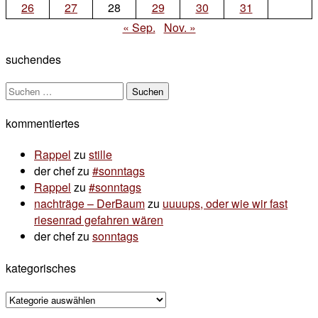
26
27
28
29
30
31
« Sep.
Nov. »
suchendes
Suchen
nach:
kommentiertes
Rappel
zu
stille
der chef
zu
#sonntags
Rappel
zu
#sonntags
nachträge – DerBaum
zu
uuuups, oder wie wir fast
riesenrad gefahren wären
der chef
zu
sonntags
kategorisches
kategorisches