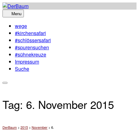
Skip
to
Menu
content
wege
#kirchensafari
#schlössersafari
#spurensuchen
#sühnekreuze
Impressum
Suche
Tag:
6. November 2015
DerBaum
>
2015
>
November
>
6.