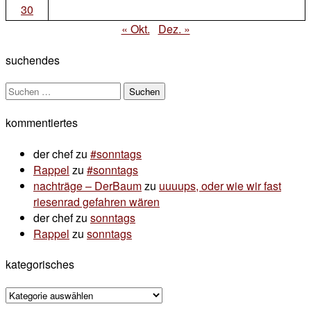
30
« Okt.
Dez. »
suchendes
Suchen
nach:
kommentiertes
der chef
zu
#sonntags
Rappel
zu
#sonntags
nachträge – DerBaum
zu
uuuups, oder wie wir fast
riesenrad gefahren wären
der chef
zu
sonntags
Rappel
zu
sonntags
kategorisches
kategorisches