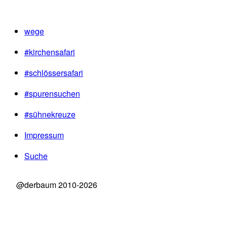
wege
#kirchensafari
#schlössersafari
#spurensuchen
#sühnekreuze
Impressum
Suche
@derbaum 2010-2026