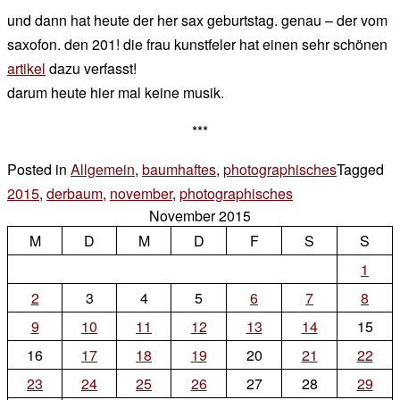
und dann hat heute der her sax geburtstag. genau – der vom
saxofon. den 201! die frau kunstfeler hat einen sehr schönen
artikel
dazu verfasst!
darum heute hier mal keine musik.
***
Posted in
Allgemein
,
baumhaftes
,
photographisches
Tagged
2015
,
derbaum
,
november
,
photographisches
Leave
November 2015
a
M
D
M
D
F
S
S
Comment
on
1
passionen
2
3
4
5
6
7
8
9
10
11
12
13
14
15
16
17
18
19
20
21
22
23
24
25
26
27
28
29