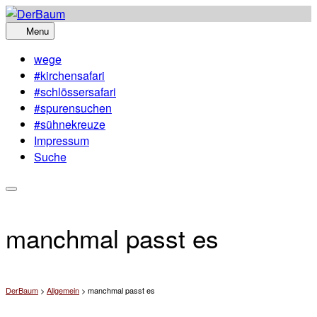
Skip
to
Menu
content
wege
#kirchensafari
#schlössersafari
#spurensuchen
#sühnekreuze
Impressum
Suche
manchmal passt es
DerBaum
>
Allgemein
>
manchmal passt es