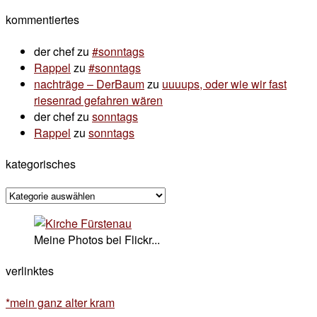
nach:
kommentiertes
der chef
zu
#sonntags
Rappel
zu
#sonntags
nachträge – DerBaum
zu
uuuups, oder wie wir fast
riesenrad gefahren wären
der chef
zu
sonntags
Rappel
zu
sonntags
kategorisches
kategorisches
Meine Photos bei Flickr...
verlinktes
*mein ganz alter kram